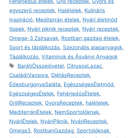
Fehérjedús ételek
,
Grill receptek
,
Gyors és
egyszerű receptek
,
Halételek
,
Kulináris
inspiráció
,
Mediterrán ételek
,
Nyári életmód
tippek
,
Nyári piknik receptek
,
Nyári receptek
,
Omega-3 Zsírsavak
,
Rostban gazdag ételek
,
Sport és táplálkozás
,
Szezonális alapanyagok
,
Táplálkozás
,
Vitaminok és Ásványi Anyagok
BarátiÖsszejövetel
,
CitrusosLazac
,
CsaládiVacsora
,
DiétásReceptek
,
ÉdesburgonyaSaláta
,
EgészségesÉletmód
,
EgészségesÉtelek
,
FehérjedúsÉtelek
,
GrillReceptek
,
GyorsReceptek
,
halételek
,
MediterránÉtelek
,
NemSportolóknak
,
NyáriÉtelek
,
NyáriPiknik
,
NyáriReceptek
,
Omega3
,
RostbanGazdag
,
Sportolóknak
,