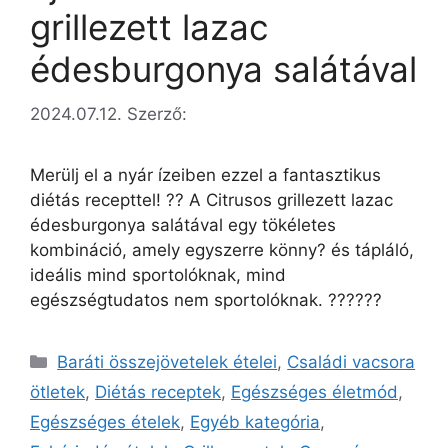
grillezett lazac
édesburgonya salátával
2024.07.12.
Szerző:
Merülj el a nyár ízeiben ezzel a fantasztikus
diétás recepttel! ?? A Citrusos grillezett lazac
édesburgonya salátával egy tökéletes
kombináció, amely egyszerre könny? és tápláló,
ideális mind sportolóknak, mind
egészségtudatos nem sportolóknak. ??????
Baráti összejövetelek ételei
,
Családi vacsora
ötletek
,
Diétás receptek
,
Egészséges életmód
,
Egészséges ételek
,
Egyéb kategória
,