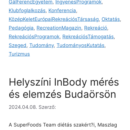
GálFerencEgyetem
,
IngyenesProgramok
,
Klubfoglalkozás
,
Konferencia
,
KözépKeletEurópaiRekreációsTársaság
,
Oktatás
,
Pedagógia
,
RecreationMagazin
,
Rekreáció
,
RekreációsProgramok
,
RekreációsTámogatás
,
Szeged
,
Tudomány
,
TudományosKutatás
,
Turizmus
Helyszíni InBody mérés
és elemzés Budaörsön
2024.04.08.
Szerző:
A SuperFoods Team diétás szakért?i, Maszlag