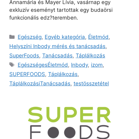
Annamária és Mayer Lívia, vasárnap egy
exkluzív eseményt tartottak egy budaörsi
funkcionális edz?teremben.
Egészség
,
Egyéb kategória
,
Életmód
,
Helyszíni Inbody mérés és tanácsadás
,
SuperFoods
,
Tanácsadás
,
Táplálkozás
EgészségesÉletmód
,
Inbody
,
izom
,
SUPERFOODS
,
Táplálkozás
,
TáplálkozásiTanácsadás
,
testösszetétel