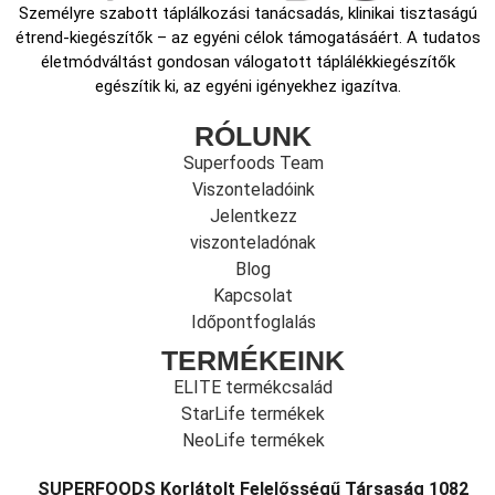
Személyre szabott táplálkozási tanácsadás, klinikai tisztaságú
étrend-kiegészítők – az egyéni célok támogatásáért. A tudatos
életmódváltást gondosan válogatott táplálékkiegészítők
egészítik ki, az egyéni igényekhez igazítva.
RÓLUNK
Superfoods Team
Viszonteladóink
Jelentkezz
viszonteladónak
Blog
Kapcsolat
Időpontfoglalás
TERMÉKEINK
ELITE termékcsalád
StarLife termékek
NeoLife termékek
SUPERFOODS Korlátolt Felelősségű Társaság 1082