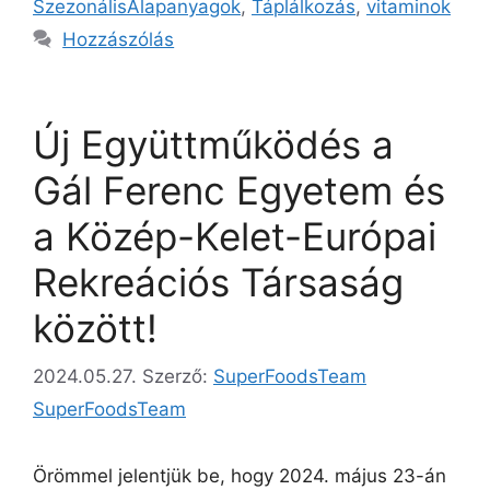
SzezonálisAlapanyagok
,
Táplálkozás
,
vitaminok
Hozzászólás
Új Együttműködés a
Gál Ferenc Egyetem és
a Közép-Kelet-Európai
Rekreációs Társaság
között!
2024.05.27.
Szerző:
SuperFoodsTeam
SuperFoodsTeam
Örömmel jelentjük be, hogy 2024. május 23-án