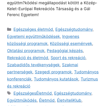
együttm?ködési megállapodást kötött a Közép-
Kelet-Európai Rekreációs Társaság és a Gál
Ferenc Egyetem!
Egészséges életmód
,
Egészségtudomány
,
Egyetemi együttműködések
,
Ingyenes
közösségi programok
,
Közösségi események
,
Oktatási programok
,
Pedagógiai képzés
,
Rekreáció és életmód
,
Sport és rekreáció
,
Szabadidős tevékenységek
,
Szakmai
partnerségek
,
Szegedi programok
,
Tudományos
konferenciák
,
Tudományos kutatások
,
Turizmus
és rekreáció
EgészségesÉletmód
,
Egészségtudomány
,
Együttműködés
,
Életmód
,
ÉletviteliKlub
,