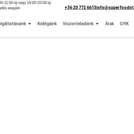
0-11:00-ig vagy 18:00-20:00-ig
+36 20 772 6613
info@superfoodst
etés alapján
lgáltatásaink
Kollégáink
Viszonteladóink
Árak
GYIK