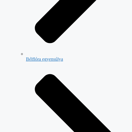
Bélflóra egyensúlya