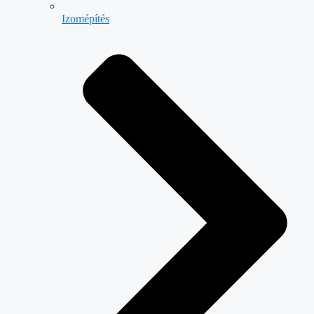
Izomépítés