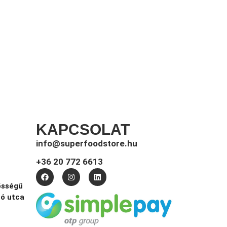
KAPCSOLAT
info@superfoodstore.hu
+36 20 772 6613
ősségű
tó utca