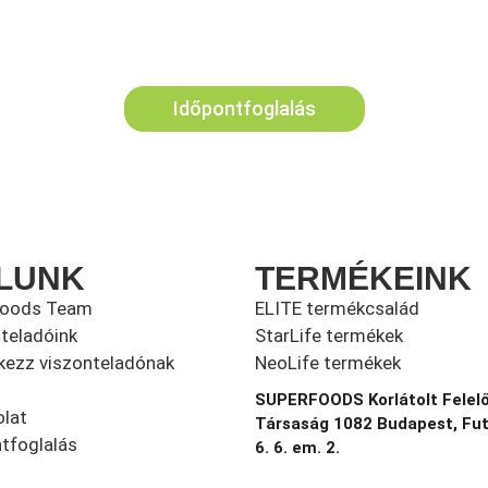
Időpontfoglalás
LUNK
TERMÉKEINK
foods Team
ELITE termékcsalád
teladóink
StarLife termékek
kezz viszonteladónak
NeoLife termékek
SUPERFOODS Korlátolt Felel
lat
Társaság 1082 Budapest, Fu
tfoglalás
6. 6. em. 2.