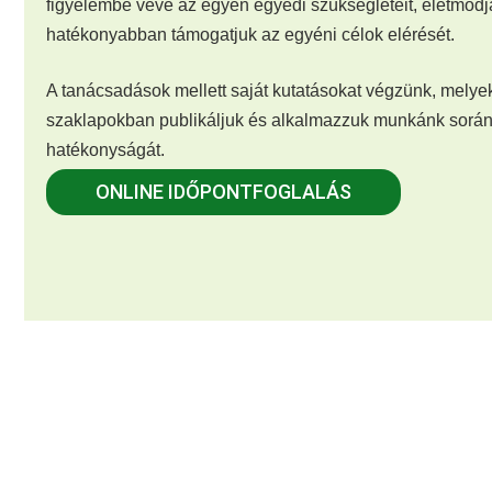
figyelembe véve az egyén egyedi szükségleteit, életmódjá
hatékonyabban támogatjuk az egyéni célok elérését.
A tanácsadások mellett saját kutatásokat végzünk, mely
szaklapokban publikáljuk és alkalmazzuk munkánk során,
hatékonyságát.
ONLINE IDŐPONTFOGLALÁS