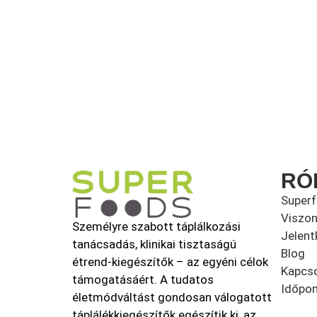
RÓ
Super
Viszon
Személyre szabott táplálkozási
Jelent
tanácsadás, klinikai tisztaságú
Blog
étrend-kiegészítők – az egyéni célok
Kapcso
támogatásáért. A tudatos
Időpon
életmódváltást gondosan válogatott
táplálékkiegészítők egészítik ki, az