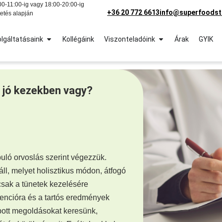
0-11:00-ig vagy 18:00-20:00-ig
+36 20 772 6613
info@superfoodst
etés alapján
lgáltatásaink
Kollégáink
Viszonteladóink
Árak
GYIK
 jó kezekben vagy?
uló orvoslás szerint végezzük.
áll, melyet holisztikus módon, átfogó
sak a tünetek kezelésére
vencióra és a tartós eredmények
bott megoldásokat keresünk,