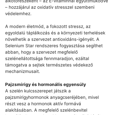
alkotórészeként – az E-vitaminnal együttműködve
– hozzájárul az oxidatív stresszel szembeni
védelemhez.
A modern életmód, a fokozott stressz, az
egyoldalú táplálkozás és a környezeti terhelések
növelhetik a szervezet antioxidáns-igényét. A
Selenium Star rendszeres fogyasztása segíthet
abban, hogy a szervezet megfelelő
szelénellátottsága fennmaradjon, ezáltal
támogatva a sejtek természetes védekező
mechanizmusait.
Pajzsmirigy és hormonális egyensúly
A szelén kulcsszerepet játszik a
pajzsmirigyhormonok anyagcseréjében, mivel
részt vesz a hormonok aktív formává
alakításában. A megfelelő szelénbevitel