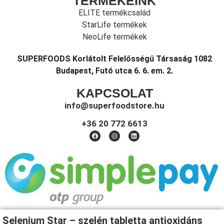
TERMÉKEINK
ELITE termékcsalád
StarLife termékek
NeoLife termékek
SUPERFOODS Korlátolt Felelősségű Társaság 1082
Budapest, Futó utca 6. 6. em. 2.
KAPCSOLAT
info@superfoodstore.hu
+36 20 772 6613
Selenium Star – szelén tabletta antioxidáns