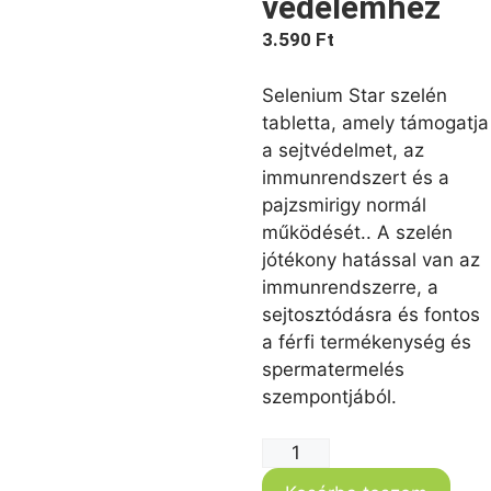
védelemhez
3.590
Ft
Selenium Star szelén
tabletta, amely támogatja
a sejtvédelmet, az
immunrendszert és a
pajzsmirigy normál
működését.. A szelén
jótékony hatással van az
immunrendszerre, a
sejtosztódásra és fontos
a férfi termékenység és
spermatermelés
szempontjából.