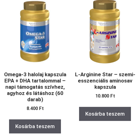
Omega-3 halolaj kapszula
L-Arginine Star – szemi-
EPA + DHA tartalommal –
esszenciális aminosav
napi támogatás szívhez,
kapszula
agyhoz és látáshoz (60
10.800
Ft
darab)
8.400
Ft
Kosárba teszem
Kosárba teszem