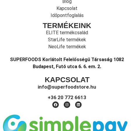
Blog
Kapcsolat
Időpontfoglalás
TERMÉKEINK
ELITE termékcsalád
StarLife termékek
NeoLife termékek
SUPERFOODS Korlátolt Felelősségű Társaság 1082
Budapest, Futó utca 6. 6. em. 2.
KAPCSOLAT
info@superfoodstore.hu
+36 20 772 6613