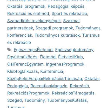
Oktatási programok
,
Pedagógiai képzés
,
Rekreáció és életmód
,
Sport és rekreáció
,
Szabadidős tevékenységek
,
Szakmai
partnerségek
,
Szegedi programok
,
Tudományos
konferenciák
,
Tudományos kutatások
,
Turizmus
és rekreáció
EgészségesÉletmód
,
Egészségtudomány
,
Együttműködés
,
Életmód
,
ÉletviteliKlub
,
GálFerencEgyetem
,
IngyenesProgramok
,
Klubfoglalkozás
,
Konferencia
,
KözépKeletEurópaiRekreációsTársaság
,
Oktatás
,
Pedagógia
,
RecreationMagazin
,
Rekreáció
,
RekreációsProgramok
,
RekreációsTámogatás
,
Szeged
,
Tudomány
,
TudományosKutatás
,
Turizmus