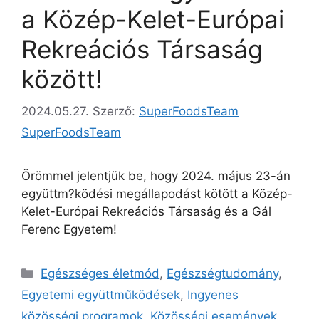
a Közép-Kelet-Európai
Rekreációs Társaság
között!
2024.05.27.
Szerző:
SuperFoodsTeam
SuperFoodsTeam
Örömmel jelentjük be, hogy 2024. május 23-án
együttm?ködési megállapodást kötött a Közép-
Kelet-Európai Rekreációs Társaság és a Gál
Ferenc Egyetem!
Egészséges életmód
,
Egészségtudomány
,
Egyetemi együttműködések
,
Ingyenes
közösségi programok
,
Közösségi események
,