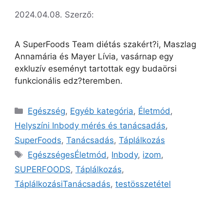
2024.04.08.
Szerző:
A SuperFoods Team diétás szakért?i, Maszlag
Annamária és Mayer Lívia, vasárnap egy
exkluzív eseményt tartottak egy budaörsi
funkcionális edz?teremben.
Egészség
,
Egyéb kategória
,
Életmód
,
Helyszíni Inbody mérés és tanácsadás
,
SuperFoods
,
Tanácsadás
,
Táplálkozás
EgészségesÉletmód
,
Inbody
,
izom
,
SUPERFOODS
,
Táplálkozás
,
TáplálkozásiTanácsadás
,
testösszetétel