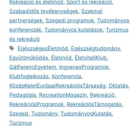
Rekreáció és életmód
,
Sport és rekreáció
,
Szabadidős tevékenységek
,
Szakmai
partnerségek
,
Szegedi programok
,
Tudományos
konferenciák
,
Tudományos kutatások
,
Turizmus
és rekreáció
EgészségesÉletmód
,
Egészségtudomány
,
Együttműködés
,
Életmód
,
ÉletviteliKlub
,
GálFerencEgyetem
,
IngyenesProgramok
,
Klubfoglalkozás
,
Konferencia
,
KözépKeletEurópaiRekreációsTársaság
,
Oktatás
,
Pedagógia
,
RecreationMagazin
,
Rekreáció
,
RekreációsProgramok
,
RekreációsTámogatás
,
Szeged
,
Tudomány
,
TudományosKutatás
,
Turizmus