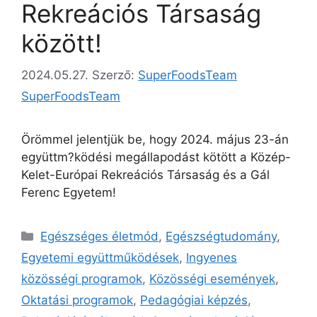
Rekreációs Társaság
között!
2024.05.27.
Szerző:
SuperFoodsTeam
SuperFoodsTeam
Örömmel jelentjük be, hogy 2024. május 23-án
együttm?ködési megállapodást kötött a Közép-
Kelet-Európai Rekreációs Társaság és a Gál
Ferenc Egyetem!
Egészséges életmód
,
Egészségtudomány
,
Egyetemi együttműködések
,
Ingyenes
közösségi programok
,
Közösségi események
,
Oktatási programok
,
Pedagógiai képzés
,