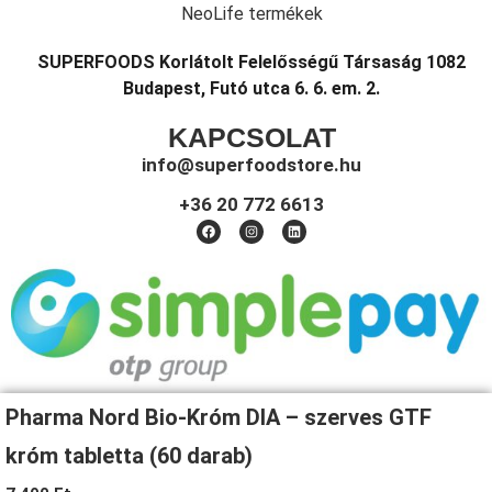
NeoLife termékek
SUPERFOODS Korlátolt Felelősségű Társaság 1082
Budapest, Futó utca 6. 6. em. 2.
KAPCSOLAT
info@superfoodstore.hu
+36 20 772 6613
Pharma Nord Bio-Króm DIA – szerves GTF
króm tabletta (60 darab)
Copyright © 2026 Super Foods | Minden jog fenntartva!