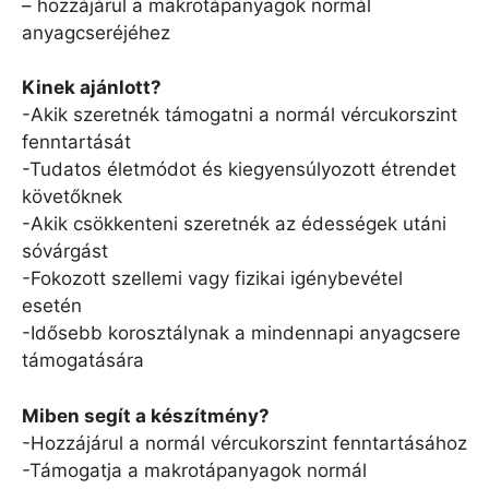
– hozzájárul a makrotápanyagok normál
anyagcseréjéhez
Kinek ajánlott?
-Akik szeretnék támogatni a normál vércukorszint
fenntartását
-Tudatos életmódot és kiegyensúlyozott étrendet
követőknek
-Akik csökkenteni szeretnék az édességek utáni
sóvárgást
-Fokozott szellemi vagy fizikai igénybevétel
esetén
-Idősebb korosztálynak a mindennapi anyagcsere
támogatására
Miben segít a készítmény?
-Hozzájárul a normál vércukorszint fenntartásához
-Támogatja a makrotápanyagok normál