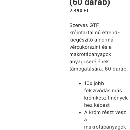
(60 darab)
7.490
Ft
Szerves GTF
krómtartalmú étrend-
kiegészítő a normál
vércukorszint és a
makrotápanyagok
anyagcseréjének
támogatására. 60 darab.
10x jobb
felszívódás más
krómkészítmények
hez képest
A króm részt vesz
a
makrotápanyagok