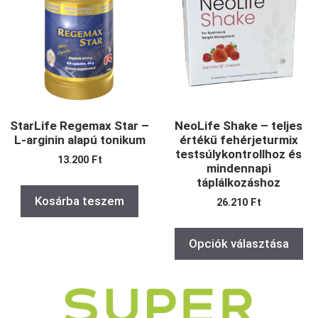
StarLife Regemax Star –
NeoLife Shake – teljes
L-arginin alapú tonikum
értékű fehérjeturmix
testsúlykontrollhoz és
13.200
Ft
mindennapi
táplálkozáshoz
Kosárba teszem
26.210
Ft
Opciók választása