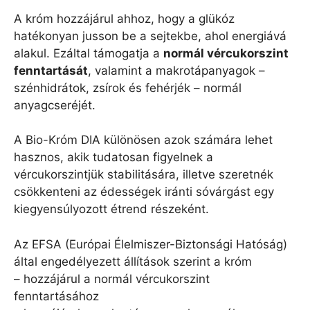
A króm hozzájárul ahhoz, hogy a glükóz
hatékonyan jusson be a sejtekbe, ahol energiává
alakul. Ezáltal támogatja a
normál vércukorszint
fenntartását
, valamint a makrotápanyagok –
szénhidrátok, zsírok és fehérjék – normál
anyagcseréjét.
A Bio-Króm DIA különösen azok számára lehet
hasznos, akik tudatosan figyelnek a
vércukorszintjük stabilitására, illetve szeretnék
csökkenteni az édességek iránti sóvárgást egy
kiegyensúlyozott étrend részeként.
Az EFSA (Európai Élelmiszer-Biztonsági Hatóság)
által engedélyezett állítások szerint a króm
– hozzájárul a normál vércukorszint
fenntartásához