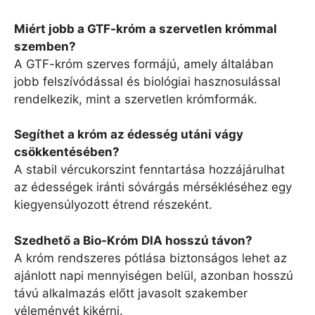
Miért jobb a GTF-króm a szervetlen krómmal
szemben?
A GTF-króm szerves formájú, amely általában
jobb felszívódással és biológiai hasznosulással
rendelkezik, mint a szervetlen krómformák.
Segíthet a króm az édesség utáni vágy
csökkentésében?
A stabil vércukorszint fenntartása hozzájárulhat
az édességek iránti sóvárgás mérsékléséhez egy
kiegyensúlyozott étrend részeként.
Szedhető a Bio-Króm DIA hosszú távon?
A króm rendszeres pótlása biztonságos lehet az
ajánlott napi mennyiségen belül, azonban hosszú
távú alkalmazás előtt javasolt szakember
véleményét kikérni.