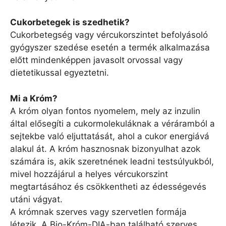
Cukorbetegek is szedhetik?
Cukorbetegség vagy vércukorszintet befolyásoló
gyógyszer szedése esetén a termék alkalmazása
előtt mindenképpen javasolt orvossal vagy
dietetikussal egyeztetni.
Mi a Króm?
A króm olyan fontos nyomelem, mely az inzulin
által elősegíti a cukormolekuláknak a véráramból a
sejtekbe való eljuttatását, ahol a cukor energiává
alakul át. A króm hasznosnak bizonyulhat azok
számára is, akik szeretnének leadni testsúlyukból,
mivel hozzájárul a helyes vércukorszint
megtartásához és csökkentheti az édességevés
utáni vágyat.
A krómnak szerves vagy szervetlen formája
létezik. A Bio-Króm-DIA-ban található szerves