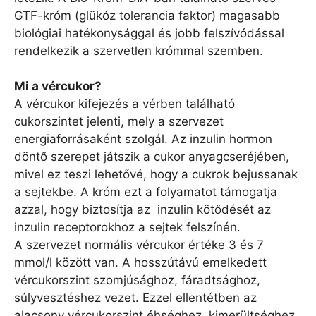
GTF-króm (glükóz tolerancia faktor) magasabb
biológiai hatékonysággal és jobb felszívódással
rendelkezik a szervetlen krómmal szemben.
Mi a vércukor?
A vércukor kifejezés a vérben található
cukorszintet jelenti, mely a szervezet
energiaforrásaként szolgál. Az inzulin hormon
döntő szerepet játszik a cukor anyagcseréjében,
mivel ez teszi lehetővé, hogy a cukrok bejussanak
a sejtekbe. A króm ezt a folyamatot támogatja
azzal, hogy biztosítja az inzulin kötődését az
inzulin receptorokhoz a sejtek felszínén.
A szervezet normális vércukor értéke 3 és 7
mmol/l között van. A hosszútávú emelkedett
vércukorszint szomjúsághoz, fáradtsághoz,
súlyvesztéshez vezet. Ezzel ellentétben az
alacsony vércukorszint éhséghez, kimerültséghez,