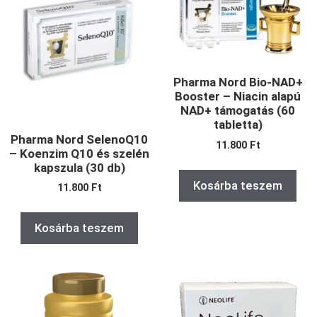
Pharma Nord Bio-NAD+
Booster – Niacin alapú
NAD+ támogatás (60
tabletta)
Pharma Nord SelenoQ10
11.800
Ft
– Koenzim Q10 és szelén
kapszula (30 db)
Kosárba teszem
11.800
Ft
Kosárba teszem