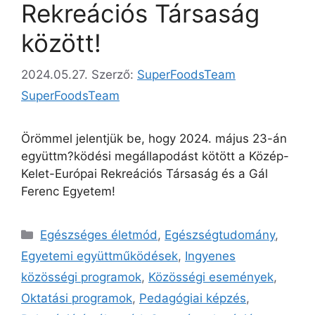
Rekreációs Társaság
között!
2024.05.27.
Szerző:
SuperFoodsTeam
SuperFoodsTeam
Örömmel jelentjük be, hogy 2024. május 23-án
együttm?ködési megállapodást kötött a Közép-
Kelet-Európai Rekreációs Társaság és a Gál
Ferenc Egyetem!
Egészséges életmód
,
Egészségtudomány
,
Egyetemi együttműködések
,
Ingyenes
közösségi programok
,
Közösségi események
,
Oktatási programok
,
Pedagógiai képzés
,