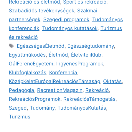
Rekreáció és életmód
,
Sport és rekreáció
,
Szabadidős tevékenységek
,
Szakmai
partnerségek
,
Szegedi programok
,
Tudományos
konferenciák
,
Tudományos kutatások
,
Turizmus
és rekreáció
EgészségesÉletmód
,
Egészségtudomány
,
Együttműködés
,
Életmód
,
ÉletviteliKlub
,
GálFerencEgyetem
,
IngyenesProgramok
,
Klubfoglalkozás
,
Konferencia
,
KözépKeletEurópaiRekreációsTársaság
,
Oktatás
,
Pedagógia
,
RecreationMagazin
,
Rekreáció
,
RekreációsProgramok
,
RekreációsTámogatás
,
Szeged
,
Tudomány
,
TudományosKutatás
,
Turizmus