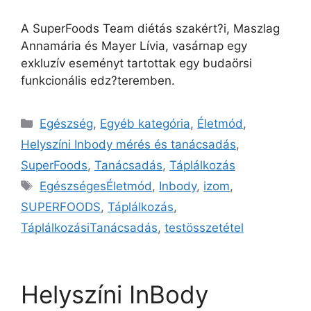
A SuperFoods Team diétás szakért?i, Maszlag
Annamária és Mayer Lívia, vasárnap egy
exkluzív eseményt tartottak egy budaörsi
funkcionális edz?teremben.
Egészség
,
Egyéb kategória
,
Életmód
,
Helyszíni Inbody mérés és tanácsadás
,
SuperFoods
,
Tanácsadás
,
Táplálkozás
EgészségesÉletmód
,
Inbody
,
izom
,
SUPERFOODS
,
Táplálkozás
,
TáplálkozásiTanácsadás
,
testösszetétel
Helyszíni InBody