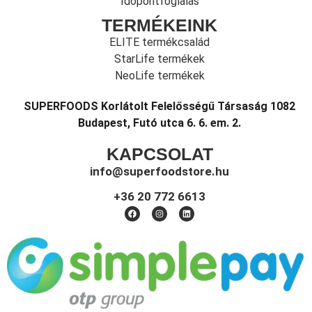
Időpontfoglalás
TERMÉKEINK
ELITE termékcsalád
StarLife termékek
NeoLife termékek
SUPERFOODS Korlátolt Felelősségű Társaság 1082
Budapest, Futó utca 6. 6. em. 2.
KAPCSOLAT
info@superfoodstore.hu
+36 20 772 6613