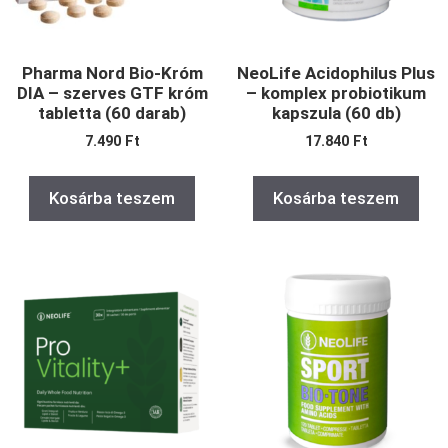
Pharma Nord Bio-Króm
NeoLife Acidophilus Plus
DIA – szerves GTF króm
– komplex probiotikum
tabletta (60 darab)
kapszula (60 db)
7.490
Ft
17.840
Ft
Kosárba teszem
Kosárba teszem