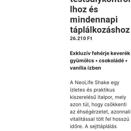
lhoz és
mindennapi
táplálkozáshoz
26.210
Ft
Exkluzív fehérje keverék
gyümölcs • csokoládé •
vanília ízben
A NeoLife Shake egy
ízletes és praktikus
kiszerelésű italpor, mely
azon túl, hogy csökkenti
az éhségérzetet, azonnali
vitalitással tölt fel hosszú
időre. A sejttáplálás