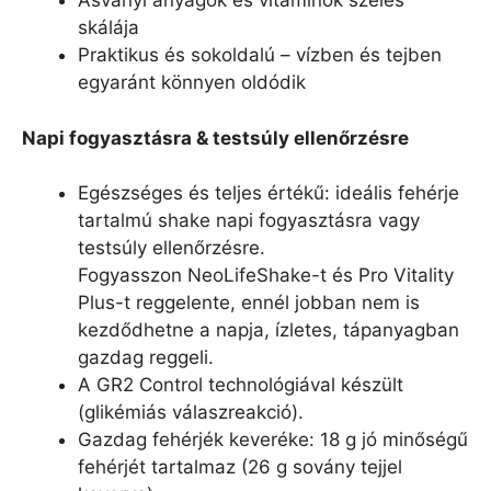
Ásványi anyagok és vitaminok széles
skálája
Praktikus és sokoldalú – vízben és tejben
egyaránt könnyen oldódik
Napi fogyasztásra & testsúly ellenőrzésre
Egészséges és teljes értékű: ideális fehérje
tartalmú shake napi fogyasztásra vagy
testsúly ellenőrzésre.
Fogyasszon NeoLifeShake-t és Pro Vitality
Plus-t reggelente, ennél jobban nem is
kezdődhetne a napja, ízletes, tápanyagban
gazdag reggeli.
A GR2 Control technológiával készült
(glikémiás válaszreakció).
Gazdag fehérjék keveréke: 18 g jó minőségű
fehérjét tartalmaz (26 g sovány tejjel