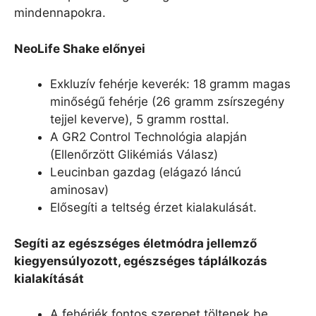
mindennapokra.
NeoLife Shake előnyei
Exkluzív fehérje keverék: 18 gramm magas
minőségű fehérje (26 gramm zsírszegény
tejjel keverve), 5 gramm rosttal.
A GR2 Control Technológia alapján
(Ellenőrzött Glikémiás Válasz)
Leucinban gazdag (elágazó láncú
aminosav)
Elősegíti a teltség érzet kialakulását.
Segíti az egészséges életmódra jellemző
kiegyensúlyozott, egészséges táplálkozás
kialakítását
A fehérjék fontos szerepet töltenek be