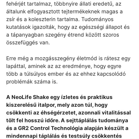
fehérjét tartalmaz, többnyire állati eredetű, az
általunk elfogyasztott tejtermékeknek magas a
zsír és a koleszterin tartalma. Tudományos
kutatások igazolták, hogy az egészségi állapot és
a tápanyagban szegény étrend között szoros
összefüggés van.
Erre még a mozgásszegény életmód is rátesz egy
lapáttal, aminek az az eredménye, hogy egyre
több a túlsúlyos ember és az ehhez kapcsolódó
problémák száma is.
A NeoLife Shake egy ízletes és praktikus
kiszerelésű italpor, mely azon túl, hogy
csökkenti az éhségérzetet, azonnali vitalitással
tölt fel hosszú időre. A sejttáplálás tudománya
és a GR2 Control Technológia alapján készült a
mindennapi táplálás és testsúly csökkentés