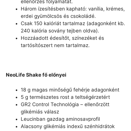
ellenőrzés folyamatát.
Három ízesítésben kapható: vanília, krémes,
erdei gyümölcsös és csokoládé.
Csak 150 kalóriát tartalmaz (adagonként kb.
240 kalória sovány tejben oldva).
Hozzáadott édesítőt, színezéket és
tartósítószert nem tartalmaz.
NeoLife Shake fő előnyei
18 g magas minőségű fehérje adagonként
5 g természetes rost a teltségérzetért
GR2 Control Technológia – ellenőrzött
glikémiás válasz
Leucinban gazdag aminosavprofil
Alacsony glikémiás indexű szénhidrátok