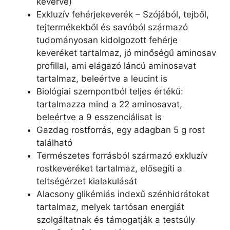
keverve)
Exkluzív fehérjekeverék – Szójából, tejből,
tejtermékekből és savóból származó
tudományosan kidolgozott fehérje
keveréket tartalmaz, jó minőségű aminosav
profillal, ami elágazó láncú aminosavat
tartalmaz, beleértve a leucint is
Biológiai szempontból teljes értékű:
tartalmazza mind a 22 aminosavat,
beleértve a 9 esszenciálisat is
Gazdag rostforrás, egy adagban 5 g rost
található
Természetes forrásból származó exkluzív
rostkeveréket tartalmaz, elősegíti a
teltségérzet kialakulását
Alacsony glikémiás indexű szénhidrátokat
tartalmaz, melyek tartósan energiát
szolgáltatnak és támogatják a testsúly