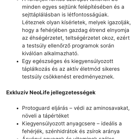
minden egyes sejtünk felépítésében és a
sejttáplálásban is létfontosságúak.
Léteznek olyan kísérletek, melyek igazolják,
hogy a fehérjében gazdag étrend elnyomja
az éhségérzetet, teltségérzetet okoz, ezért
a testsúly ellenőrző programok során
kiválóan alkalmazható.
Egy egészséges és kiegyensúlyozott
táplálkozás és az aktív életmód sikeres
testsúly csökkenést eredményeznek.
Exkluzív NeoLife jellegzetességek
Protoguard eljárás – védi az aminosavakat,
növeli a tápértéket
Kiegyensúlyozott anyagcsere – ideális a
fehérjék, szénhidrátok és zsírok aránya