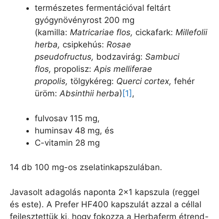
természetes fermentációval feltárt
gyógynövényrost 200 mg
(kamilla:
Matricariae flos
,
cickafark:
Millefolii
herba
,
csipkehús:
Rosae
pseudofructus
,
bodzavirág:
Sambuci
flos
,
propolisz:
Apis melliferae
propolis,
tölgykéreg:
Querci cortex
,
fehér
üröm:
Absinthii herba
)
[1]
,
fulvosav 115 mg,
huminsav 48 mg, és
C-vitamin 28 mg
14 db 100 mg-os zselatinkapszulában.
Javasolt adagolás naponta 2×1 kapszula (reggel
és este). A Prefer HF400 kapszulát azzal a céllal
fejlesztettük ki, hogy fokozza a Herbaferm étrend-