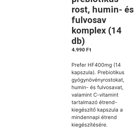
rost, humin- és
fulvosav
komplex (14
db)
4.990
Ft
Prefer HF400mg (14
kapszula). Prebiotikus
gyógynövényrostokat,
humin- és fulvosavat,
valamint C-vitamint
tartalmazó étrend-
kiegészítő kapszula a
mindennapi étrend
kiegészítésére.