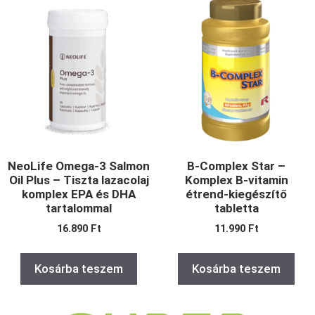
NeoLife Omega-3 Salmon
B-Complex Star –
Oil Plus – Tiszta lazacolaj
Komplex B-vitamin
komplex EPA és DHA
étrend-kiegészítő
tartalommal
tabletta
16.890
Ft
11.990
Ft
Kosárba teszem
Kosárba teszem