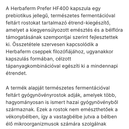
A Herbaferm Prefer HF400 kapszula egy
prebiotikus jellegű, természetes fermentációval
feltárt rostokat tartalmazó étrend-kiegészítő,
amelyet a kiegyensúlyozott emésztés és a bélflóra
támogatásának szempontjai szerint fejlesztettek
ki. Összetétele szervesen kapcsolódik a
Herbaferm cseppek filozófiájához, ugyanakkor
kapszulás formában, célzott
tápanyagkombinációval egészíti ki a mindennapi
étrendet.
A termék alapját természetes fermentációval
feltárt gyógynövényrostok adják, amelyek több,
hagyományosan is ismert hazai gyógynövényből
származnak. Ezek a rostok nem emészthetőek a
vékonybélben, így a vastagbélbe jutva a bélben
élő mikroorganizmusok számára szolgálnak