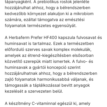
tápanyagként. A prebiotikus rostok jelenléte
hozzájárulhat ahhoz, hogy a bélrendszerben
kedvezőbb környezet alakuljon ki a mikrobiom
számára, ezáltal támogatva az emésztési
folyamatok természetes egyensúlyát.
A Herbaferm Prefer HF400 kapszula fulvosavat és
huminsavat is tartalmaz. Ezek a természetben
előforduló szerves savak komplex molekulák,
amelyek az étrend-kiegészítésben elsősorban
közvetítő szerepük miatt ismertek. A fulvo- és
huminsavak a gyártói koncepció szerint
hozzájárulhatnak ahhoz, hogy a bélrendszerben
zajló folyamatok harmonikusabbá váljanak, és
támogassák a táplálkozással bevitt anyagok
kezelését a szervezeten belül.
A készítmény C-vitaminnal egészül ki, amely