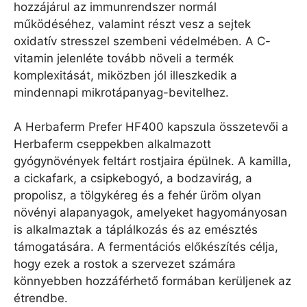
hozzájárul az immunrendszer normál
működéséhez, valamint részt vesz a sejtek
oxidatív stresszel szembeni védelmében. A C-
vitamin jelenléte tovább növeli a termék
komplexitását, miközben jól illeszkedik a
mindennapi mikrotápanyag-bevitelhez.
A Herbaferm Prefer HF400 kapszula összetevői a
Herbaferm cseppekben alkalmazott
gyógynövények feltárt rostjaira épülnek. A kamilla,
a cickafark, a csipkebogyó, a bodzavirág, a
propolisz, a tölgykéreg és a fehér üröm olyan
növényi alapanyagok, amelyeket hagyományosan
is alkalmaztak a táplálkozás és az emésztés
támogatására. A fermentációs előkészítés célja,
hogy ezek a rostok a szervezet számára
könnyebben hozzáférhető formában kerüljenek az
étrendbe.