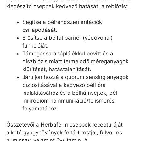
kiegészítő cseppek kedvező hatását, a rebiózist.
Segítse a bélrendszeri irritációk
csillapodását.
Erősítse a bélfal barrier (védővonal)
funkcióját.
Támogassa a táplálékkal bevitt és a
diszbiózis miatt termelődő méreganyagok
kiürítését, hatástalanítását.
Járuljon hozzá a quorum sensing anyagok
biztosításával a kedvező bélflóra
kialakításához és a bélhámsejtek, bél
mikrobiom kommunikáció/felismerés
folyamatához.
Összetevői a Herbaferm cseppek receptúráját
alkotó gyógynövények feltárt rostjai, fulvo- és
huminsav, valamint C-vitamin. A