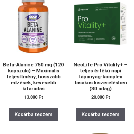
Beta-Alanine 750 mg (120
NeoLife Pro Vitality+ –
kapszula) – Maximális
teljes értékű napi
teljesítmény, hosszabb
tápanyag-komplex
edzések, kevesebb
tasakos kiszerelésben
kifáradás
(30 adag)
13.880
Ft
20.880
Ft
Kosárba teszem
Kosárba teszem