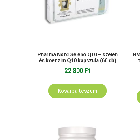
Pharma Nord Seleno Q10 – szelén
HM
és koenzim Q10 kapszula (60 db)
22.800
Ft
Kosárba teszem