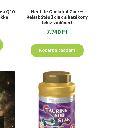
es Q10
NeoLife Chelated Zinc –
ekkel
Kelátkötésű cink a hatékony
felszívódásért
7.740
Ft
Kosárba teszem