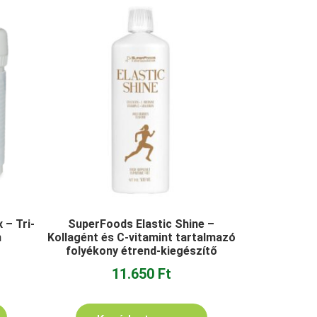
– Tri-
SuperFoods Elastic Shine –
m
Kollagént és C-vitamint tartalmazó
folyékony étrend-kiegészítő
11.650
Ft