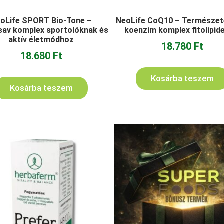
oLife SPORT Bio-Tone –
NeoLife CoQ10 – Természet
av komplex sportolóknak és
koenzim komplex fitolipid
aktív életmódhoz
18.780
Ft
18.680
Ft
Kosárba teszem
Kosárba teszem