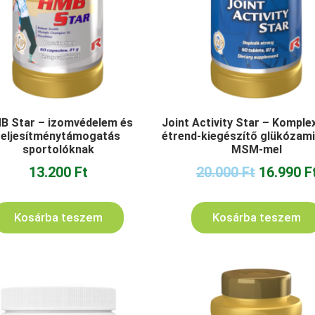
B Star – izomvédelem és
Joint Activity Star – Komplex
teljesítménytámogatás
étrend-kiegészítő glükózami
sportolóknak
MSM-mel
13.200
Ft
20.000
Ft
16.990
F
Kosárba teszem
Kosárba teszem