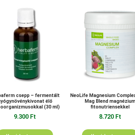
baferm csepp – fermentált
NeoLife Magnesium Complex 
gyógynövénykivonat élő
Mag Blend magnéziu
roorganizmusokkal (30 ml)
fitonutriensekkel
9.300
Ft
8.720
Ft