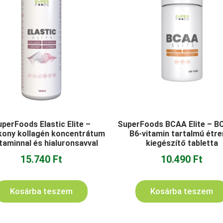
perFoods Elastic Elite –
SuperFoods BCAA Elite – B
kony kollagén koncentrátum
B6-vitamin tartalmú étre
taminnal és hialuronsavval
kiegészítő tabletta
15.740
Ft
10.490
Ft
Kosárba teszem
Kosárba teszem