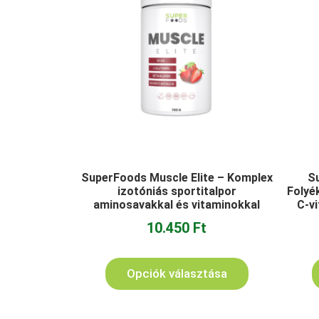
SuperFoods Muscle Elite – Komplex
Su
izotóniás sportitalpor
Folyé
aminosavakkal és vitaminokkal
C-vi
10.450
Ft
Opciók választása