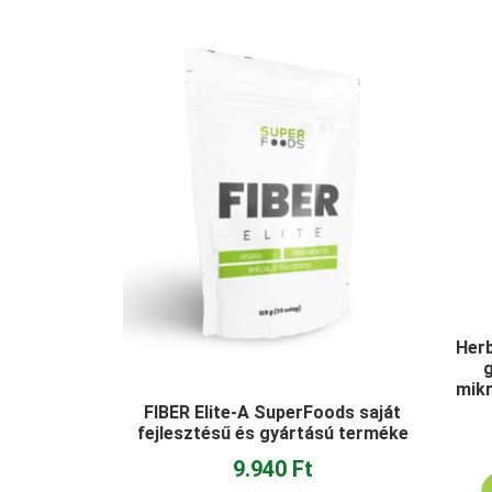
Her
mik
FIBER Elite-A SuperFoods saját
fejlesztésű és gyártású terméke
9.940
Ft