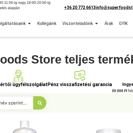
0-11:00-ig vagy 18:00-20:00-ig
+36 20 772 6613
info@superfoodst
etés alapján
lgáltatásaink
Kollégáink
Viszonteladóink
Árak
GYIK
ods Store teljes termé
értői ügyfélszolgálat
Pénz visszafizetési garancia
Ingy
50 000 Ft
fel