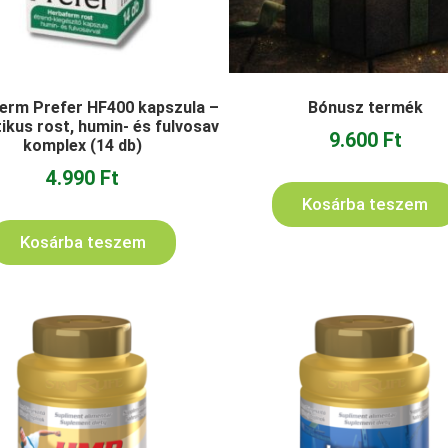
erm Prefer HF400 kapszula –
Bónusz termék
ikus rost, humin- és fulvosav
9.600
Ft
komplex (14 db)
4.990
Ft
Kosárba teszem
Kosárba teszem