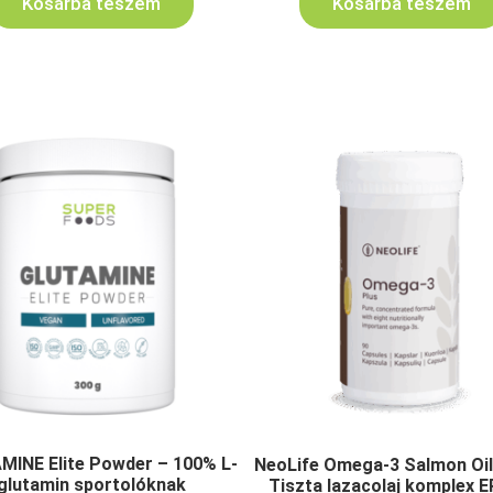
Kosárba teszem
Kosárba teszem
INE Elite Powder – 100% L-
NeoLife Omega-3 Salmon Oil
glutamin sportolóknak
Tiszta lazacolaj komplex E