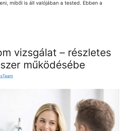
ni, miből is áll valójában a tested. Ebben a
m vizsgálat – részletes
ndszer működésébe
dsTeam