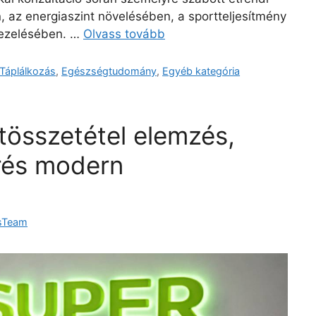
, az energiaszint növelésében, a sportteljesítmény
kezelésében. …
Olvass tovább
Táplálkozás
,
Egészségtudomány
,
Egyéb kategória
tösszetétel elemzés,
rés modern
sTeam