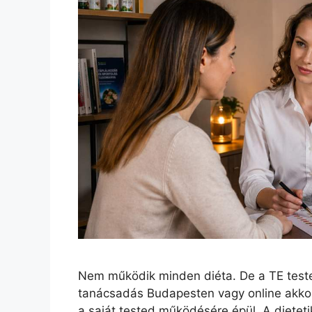
Nem működik minden diéta. De a TE test
tanácsadás Budapesten vagy online akko
a saját tested működésére épül. A dieteti