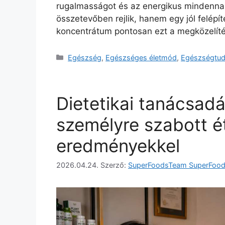
rugalmasságot és az energikus mindenna
összetevőben rejlik, hanem egy jól felép
koncentrátum pontosan ezt a megközelítést
Egészség
,
Egészséges életmód
,
Egészségtu
Dietetikai tanácsad
személyre szabott ét
eredményekkel
2026.04.24.
Szerző:
SuperFoodsTeam SuperFoo