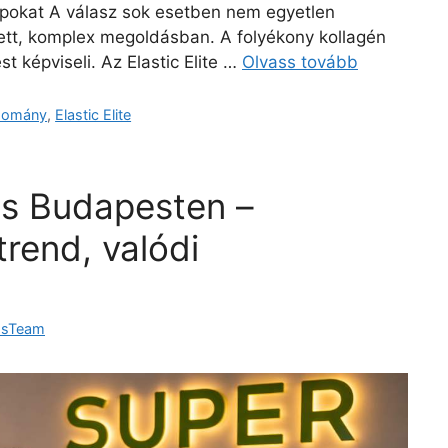
pokat A válasz sok esetben nem egyetlen
ített, komplex megoldásban. A folyékony kollagén
 képviseli. Az Elastic Elite …
Olvass tovább
domány
,
Elastic Elite
ás Budapesten –
rend, valódi
dsTeam