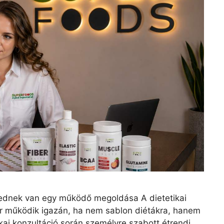
ednek van egy működő megoldása A dietetikai
r működik igazán, ha nem sablon diétákra, hanem
kai konzultáció során személyre szabott étrendi