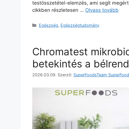
testösszetétel-elemzés, ami segít megérte
cikkben részletesen …
Olvass tovább
Egészség
,
Egészségtudomány
Chromatest mikrobio
betekintés a bélre
2026.03.09.
Szerző:
SuperFoodsTeam SuperFoo