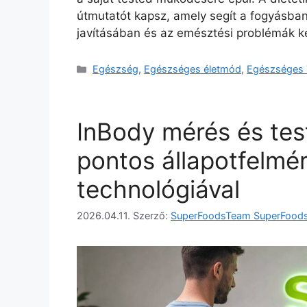
útmutatót kapsz, amely segít a fogyásban
javításában és az emésztési problémák 
Egészség
,
Egészséges életmód
,
Egészséges 
InBody mérés és tes
pontos állapotfelmé
technológiával
2026.04.11.
Szerző:
SuperFoodsTeam SuperFood