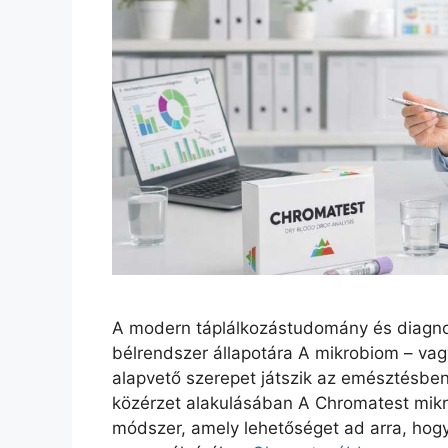
A modern táplálkozástudomány és diagnos
bélrendszer állapotára A mikrobiom – va
alapvető szerepet játszik az emésztésbe
közérzet alakulásában A Chromatest mikr
módszer, amely lehetőséget ad arra, hogy