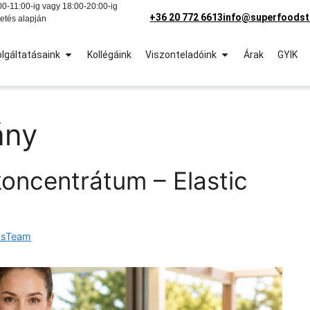
0-11:00-ig vagy 18:00-20:00-ig
+36 20 772 6613
info@superfoodst
etés alapján
lgáltatásaink
Kollégáink
Viszonteladóink
Árak
GYIK
ány
koncentrátum – Elastic
dsTeam