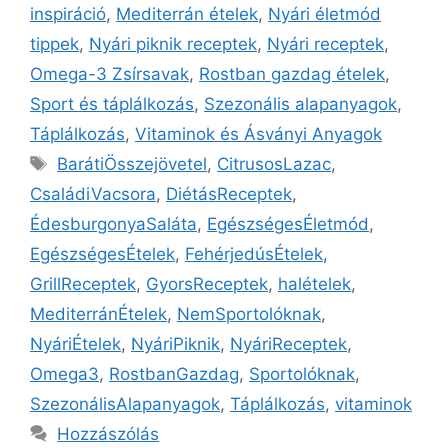
inspiráció
,
Mediterrán ételek
,
Nyári életmód
tippek
,
Nyári piknik receptek
,
Nyári receptek
,
Omega-3 Zsírsavak
,
Rostban gazdag ételek
,
Sport és táplálkozás
,
Szezonális alapanyagok
,
Táplálkozás
,
Vitaminok és Ásványi Anyagok
BarátiÖsszejövetel
,
CitrusosLazac
,
CsaládiVacsora
,
DiétásReceptek
,
ÉdesburgonyaSaláta
,
EgészségesÉletmód
,
EgészségesÉtelek
,
FehérjedúsÉtelek
,
GrillReceptek
,
GyorsReceptek
,
halételek
,
MediterránÉtelek
,
NemSportolóknak
,
NyáriÉtelek
,
NyáriPiknik
,
NyáriReceptek
,
Omega3
,
RostbanGazdag
,
Sportolóknak
,
SzezonálisAlapanyagok
,
Táplálkozás
,
vitaminok
Hozzászólás