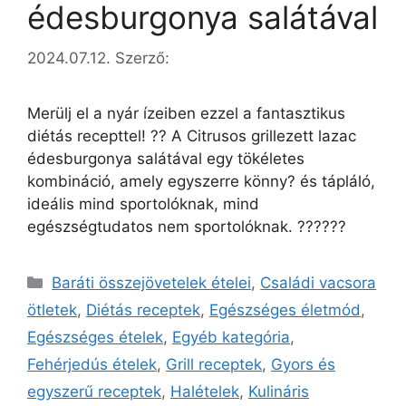
édesburgonya salátával
2024.07.12.
Szerző:
Merülj el a nyár ízeiben ezzel a fantasztikus
diétás recepttel! ?? A Citrusos grillezett lazac
édesburgonya salátával egy tökéletes
kombináció, amely egyszerre könny? és tápláló,
ideális mind sportolóknak, mind
egészségtudatos nem sportolóknak. ??????
Baráti összejövetelek ételei
,
Családi vacsora
ötletek
,
Diétás receptek
,
Egészséges életmód
,
Egészséges ételek
,
Egyéb kategória
,
Fehérjedús ételek
,
Grill receptek
,
Gyors és
egyszerű receptek
,
Halételek
,
Kulináris