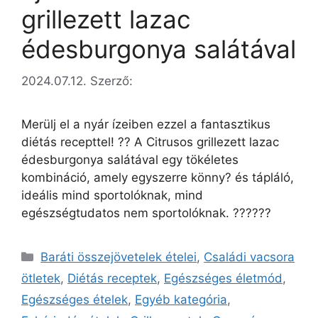
grillezett lazac
édesburgonya salátával
2024.07.12.
Szerző:
Merülj el a nyár ízeiben ezzel a fantasztikus
diétás recepttel! ?? A Citrusos grillezett lazac
édesburgonya salátával egy tökéletes
kombináció, amely egyszerre könny? és tápláló,
ideális mind sportolóknak, mind
egészségtudatos nem sportolóknak. ??????
Baráti összejövetelek ételei
,
Családi vacsora
ötletek
,
Diétás receptek
,
Egészséges életmód
,
Egészséges ételek
,
Egyéb kategória
,