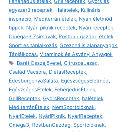
Fehérjedús ételek
,
Grill receptek
,
Gyors és
egyszerű receptek
,
Halételek
,
Kulináris
inspiráció
,
Mediterrán ételek
,
Nyári életmód
tippek
,
Nyári piknik receptek
,
Nyári receptek
,
Omega-3 Zsírsavak
,
Rostban gazdag ételek
,
Sport és táplálkozás
,
Szezonális alapanyagok
,
Táplálkozás
,
Vitaminok és Ásványi Anyagok
BarátiÖsszejövetel
,
CitrusosLazac
,
CsaládiVacsora
,
DiétásReceptek
,
ÉdesburgonyaSaláta
,
EgészségesÉletmód
,
EgészségesÉtelek
,
FehérjedúsÉtelek
,
GrillReceptek
,
GyorsReceptek
,
halételek
,
MediterránÉtelek
,
NemSportolóknak
,
NyáriÉtelek
,
NyáriPiknik
,
NyáriReceptek
,
Omega3
,
RostbanGazdag
,
Sportolóknak
,