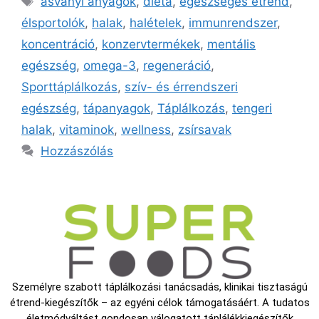
ásványi anyagok
,
diéta
,
egészséges étrend
,
élsportolók
,
halak
,
halételek
,
immunrendszer
,
koncentráció
,
konzervtermékek
,
mentális
egészség
,
omega-3
,
regeneráció
,
Sporttáplálkozás
,
szív- és érrendszeri
egészség
,
tápanyagok
,
Táplálkozás
,
tengeri
halak
,
vitaminok
,
wellness
,
zsírsavak
Hozzászólás
Személyre szabott táplálkozási tanácsadás, klinikai tisztaságú
étrend-kiegészítők – az egyéni célok támogatásáért. A tudatos
életmódváltást gondosan válogatott táplálékkiegészítők