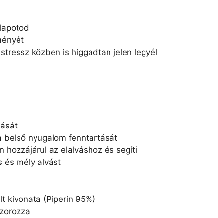
llapotod
tményét
 stressz közben is higgadtan jelen legyél
tását
 a belső nyugalom fenntartását
n hozzájárul az elalváshoz és segíti
 és mély alvást
lt kivonata (Piperin 95%)
szorozza