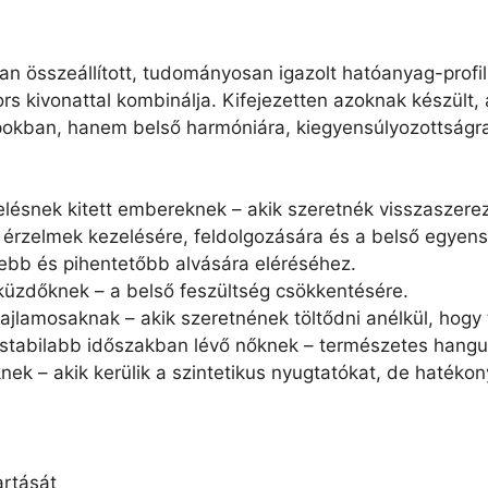
n összeállított, tudományosan igazolt hatóanyag-profil
rs kivonattal kombinálja. Kifejezetten azoknak készül
pokban, hanem belső harmóniára, kiegyensúlyozottságra 
elésnek kitett embereknek – akik szeretnék visszaszer
 érzelmek kezelésére, feldolgozására és a belső egyen
ebb és pihentetőbb alvására eléréséhez.
küzdőknek – a belső feszültség csökkentésére.
 hajlamosaknak – akik szeretnének töltődni anélkül, hog
tabilabb időszakban lévő nőknek – természetes hangul
ek – akik kerülik a szintetikus nyugtatókat, de hatéko
artását