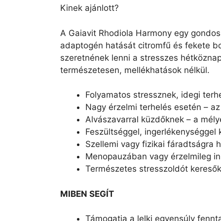
Kinek ajánlott?
A Gaiavit Rhodiola Harmony egy gondosa
adaptogén hatását citromfű és fekete bo
szeretnének lenni a stresszes hétközna
természetesen, mellékhatások nélkül.
Folyamatos stressznek, idegi terh
Nagy érzelmi terhelés esetén – az
Alvászavarral küzdőknek – a mély
Feszültséggel, ingerlékenységgel 
Szellemi vagy fizikai fáradtságra
Menopauzában vagy érzelmileg ins
Természetes stresszoldót keresőkn
MIBEN SEGÍT
Támogatja a lelki egyensúly fennt