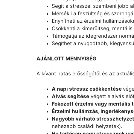
Segít a stresszel szembeni jobb
Mérsékli a feszültség és szorongá
Enyhítheti az érzelmi hullámzások
Csökkenti a kimerültség, mentális
Támogatja az idegrendszer norm
Segíthet a nyugodtabb, kiegyens
AJÁNLOTT MENNYISÉG
A kívánt hatás erősségétől és az aktuáli
A napi stressz csökkentése
vége
Alvás segítése
végett elalvás előt
Fokozott érzelmi vagy mentális 
Érzelmi hullámzás, ingerlékeny
Nagyobb várható stresszhelyze
nehezebb családi helyzetek).
Ha tartósan nagy stressznek vag