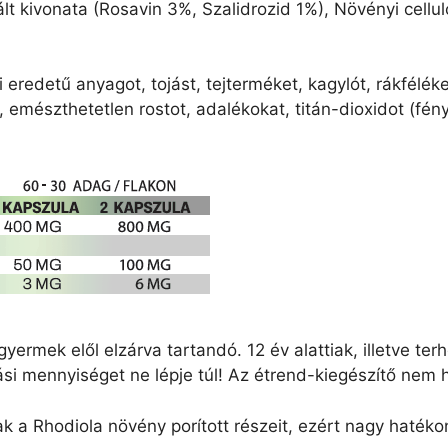
lt kivonata (Rosavin 3%, Szalidrozid 1%), Növényi cellul
 eredetű anyagot, tojást, tejterméket, kagylót, rákféléke
 emészthetetlen rostot, adalékokat, titán-dioxidot (fé
gyermek elől elzárva tartandó. 12 év alattiak, illetve t
ási mennyiséget ne lépje túl! Az étrend-kiegészítő nem he
 a Rhodiola növény porított részeit, ezért nagy hatéko