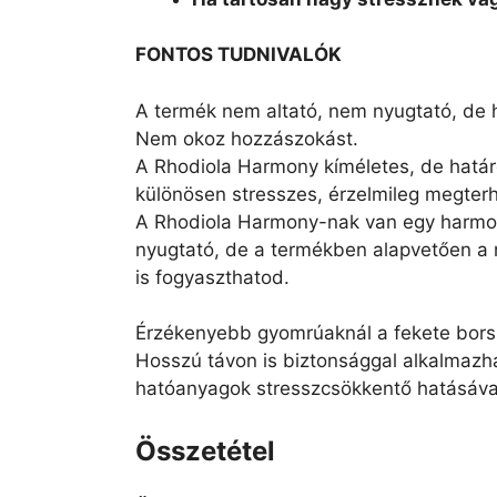
FONTOS TUDNIVALÓK
A termék nem altató, nem nyugtató, de 
Nem okoz hozzászokást.
A Rhodiola Harmony kíméletes, de határoz
különösen stresszes, érzelmileg megter
A Rhodiola Harmony-nak van egy harmoniz
nyugtató, de a termékben alapvetően a 
is fogyaszthatod.
Érzékenyebb gyomrúaknál a fekete bors ki
Hosszú távon is biztonsággal alkalmazha
hatóanyagok stresszcsökkentő hatásáva
Összetétel