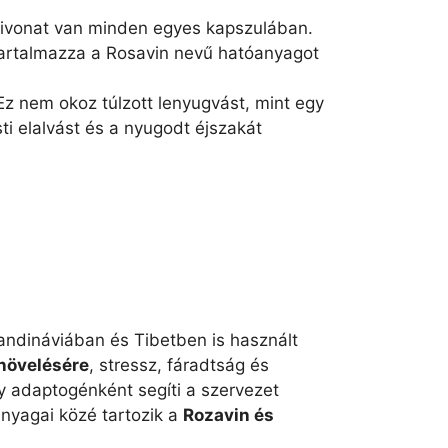
kivonat van minden egyes kapszulában.
 tartalmazza a Rosavin nevű hatóanyagot
 Ez nem okoz túlzott lenyugvást, mint egy
ti elalvást és a nyugodt éjszakát
dináviában és Tibetben is használt
 növelésére
, stressz, fáradtság és
gy adaptogénként segíti a szervezet
anyagai közé tartozik a
Rozavin és