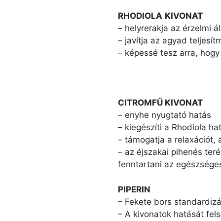
RHODIOLA
KIVONAT
– helyrerakja az érzelmi á
– javítja az agyad teljesí
– képessé tesz arra, hogy
CITROMFŰ KIVONAT
– enyhe nyugtató hatás
– kiegészíti a Rhodiola ha
– támogatja a relaxációt,
– az éjszakai pihenés teré
fenntartani az egészséges
PIPERIN
– Fekete bors standardizá
– A kivonatok hatását fel