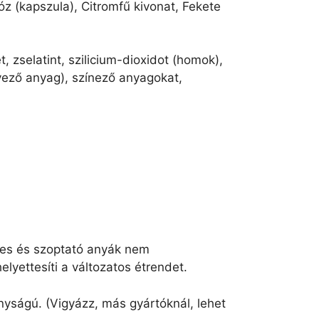
óz (kapszula), Citromfű kivonat, Fekete
t, zselatint, szilicium-dioxidot (homok),
nyező anyag), színező anyagokat,
erhes és szoptató anyák nem
lyettesíti a változatos étrendet.
nyságú. (Vigyázz, más gyártóknál, lehet