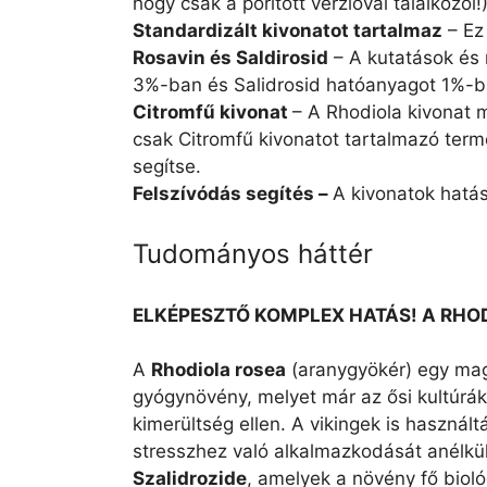
hogy csak a porított verzióval találkozol!
Standardizált kivonatot tartalmaz
– Ez
Rosavin és Saldirosid
– A kutatások és 
3%-ban és Salidrosid hatóanyagot 1%-ban
Citromfű kivonat
– A Rhodiola kivonat m
csak Citromfű kivonatot tartalmazó termé
segítse.
Felszívódás segítés –
A kivonatok hatás
Tudományos háttér
ELKÉPESZTŐ KOMPLEX HATÁS! A RHO
A
Rhodiola rosea
(aranygyökér) egy mag
gyógynövény, melyet már az ősi kultúrá
kimerültség ellen. A vikingek is használ
stresszhez való alkalmazkodását anélkül
Szalidrozide
, amelyek a növény fő bioló