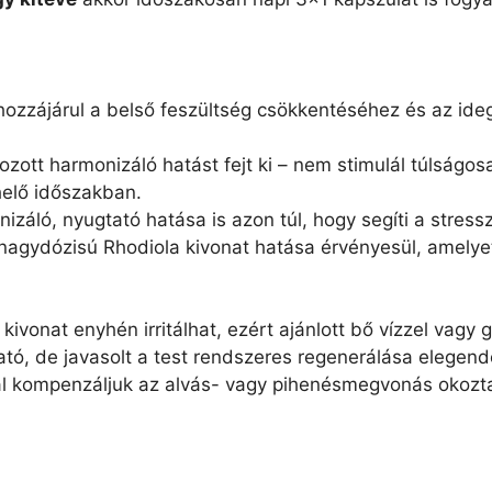
hozzájárul a belső feszültség csökkentéséhez és az id
ott harmonizáló hatást fejt ki – nem stimulál túlságosan
helő időszakban.
áló, nyugtató hatása is azon túl, hogy segíti a stress
nagydózisú Rhodiola kivonat hatása érvényesül, amelyet
vonat enyhén irritálhat, ezért ajánlott bő vízzel vagy 
tó, de javasolt a test rendszeres regenerálása elegend
l kompenzáljuk az alvás- vagy pihenésmegvonás okozta