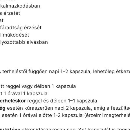
 alkalmazkodásban
s érzetét
at
 fáradtság érzését
ál működését
úlyozottabb alvásban
s terheléstől függően napi 1–2 kapszula, lehetőleg étkez
tt reggel vagy délben 1 kapszula
t 1 órával 1 kapszula
terheléskor
reggel és délben 1–1 kapszula
ség
esetén kúraszerűen napi 2 kapszula, amíg a feszülts
t
esetén 1 órával előtte 1-2 kapszula (érzelmi megterhelé
y kitéve
akkor időszakosan napi 3×1 kapszulát is fogya