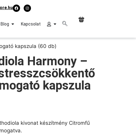
ore.hu
Blog
Kapcsolat
ogató kapszula (60 db)
odiola Harmony –
stresszcsökkentő
ámogató kapszula
hodiola kivonat készítmény Citromfű
támogatva.