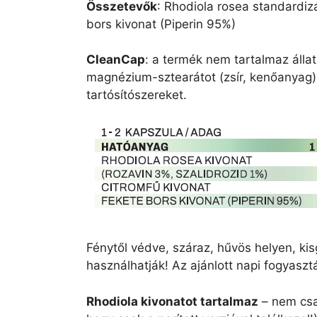
Összetevők
: Rhodiola rosea standardizá
bors kivonat (Piperin 95%)
CleanCap
: a termék nem tartalmaz állati
magnézium-sztearátot (zsír, kenőanyag),
tartósítószereket.
Fénytől védve, száraz, hűvös helyen, kis
használhatják! Az ajánlott napi fogyaszt
Rhodiola kivonatot tartalmaz
– nem csak