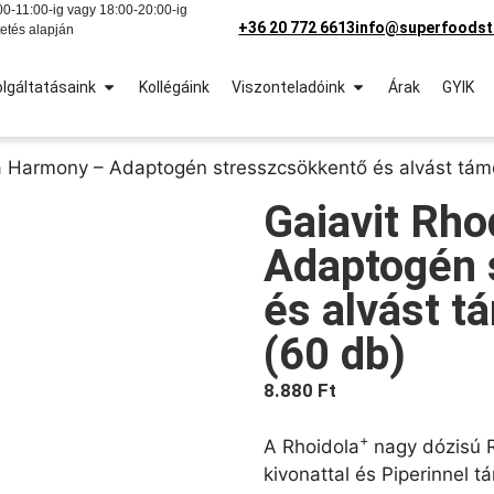
0-11:00-ig vagy 18:00-20:00-ig
+36 20 772 6613
info@superfoodst
etés alapján
lgáltatásaink
Kollégáink
Viszonteladóink
Árak
GYIK
la Harmony – Adaptogén stresszcsökkentő és alvást tám
Gaiavit Rh
Adaptogén 
és alvást t
(60 db)
8.880
Ft
+
A Rhoidola
nagy dózisú R
kivonattal és Piperinnel 