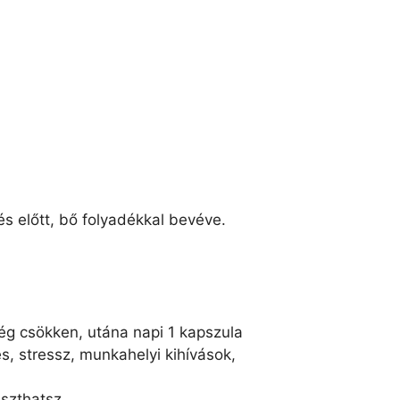
és előtt, bő folyadékkal bevéve.
ég csökken, utána napi 1 kapszula
s, stressz, munkahelyi kihívások,
szthatsz.