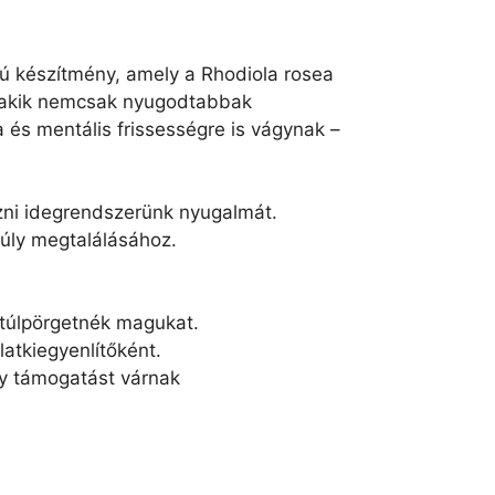
ú készítmény, amely a Rhodiola rosea
t, akik nemcsak nyugodtabbak
és mentális frissességre is vágynak –
ezni idegrendszerünk nyugalmát.
súly megtalálásához.
y túlpörgetnék magukat.
atkiegyenlítőként.
ny támogatást várnak