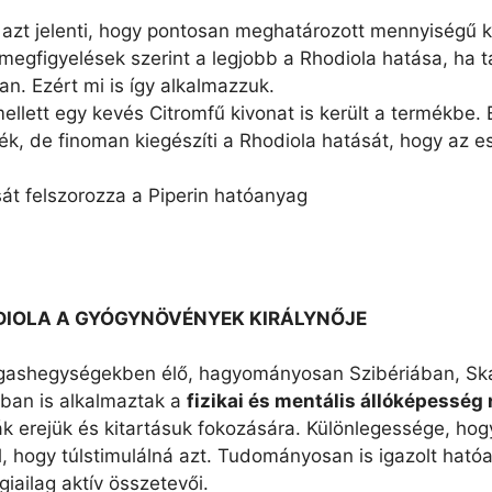
)
 azt jelenti, hogy pontosan meghatározott mennyiségű 
megfigyelések szerint a legjobb a Rhodiola hatása, ha
. Ezért mi is így alkalmazzuk.
ellett egy kevés Citromfű kivonat is került a termékbe.
k, de finoman kiegészíti a Rhodiola hatását, hogy az es
át felszorozza a Piperin hatóanyag
DIOLA A GYÓGYNÖVÉNYEK KIRÁLYNŐJE
ashegységekben élő, hagyományosan Szibériában, Skan
kban is alkalmaztak a
fizikai és mentális állóképesség
ták erejük és kitartásuk fokozására. Különlegessége, ho
, hogy túlstimulálná azt. Tudományosan is igazolt ható
giailag aktív összetevői.