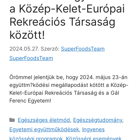
a Közép-Kelet-Európai
Rekreációs Társaság
között!
2024.05.27.
Szerző:
SuperFoodsTeam
SuperFoodsTeam
Örömmel jelentjük be, hogy 2024. május 23-án
együttm?ködési megállapodást kötött a Közép-
Kelet-Európai Rekreációs Társaság és a Gál
Ferenc Egyetem!
Egészséges életmód
,
Egészségtudomány
,
Egyetemi együttműködések
,
Ingyenes
közösségi programok
,
Közösségi események
,