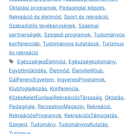
Oktatási programok
,
Pedagógiai képzés
,
Rekreáció és életmód
,
Sport és rekreáció
,
Szabadidős tevékenységek
,
Szakmai
partnerségek
,
Szegedi programok
,
Tudományos
konferenciák
,
Tudományos kutatások
,
Turizmus
és rekreáció
EgészségesÉletmód
,
Egészségtudomány
,
Együttműködés
,
Életmód
,
ÉletviteliKlub
,
GálFerencEgyetem
,
IngyenesProgramok
,
Klubfoglalkozás
,
Konferencia
,
KözépKeletEurópaiRekreációsTársaság
,
Oktatás
,
Pedagógia
,
RecreationMagazin
,
Rekreáció
,
RekreációsProgramok
,
RekreációsTámogatás
,
Szeged
,
Tudomány
,
TudományosKutatás
,
Turizmus