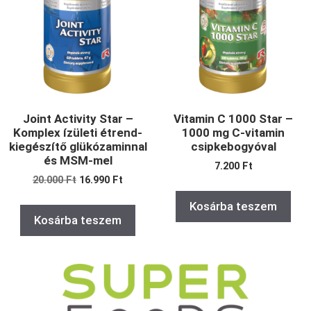
Joint Activity Star –
Vitamin C 1000 Star –
Komplex ízületi étrend-
1000 mg C-vitamin
kiegészítő glükózaminnal
csipkebogyóval
és MSM-mel
7.200
Ft
20.000
Ft
16.990
Ft
Kosárba teszem
Kosárba teszem