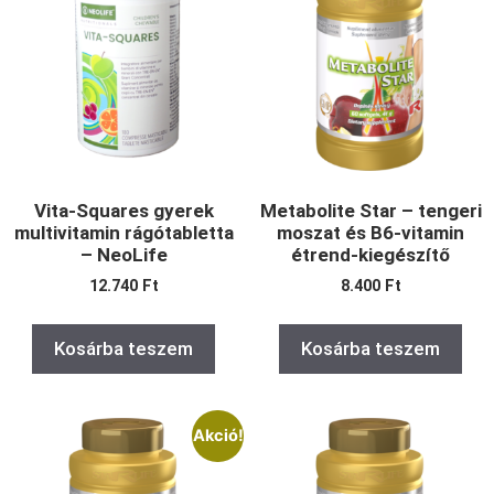
Vita-Squares gyerek
Metabolite Star – tengeri
multivitamin rágótabletta
moszat és B6-vitamin
– NeoLife
étrend-kiegészítő
12.740
Ft
8.400
Ft
Kosárba teszem
Kosárba teszem
Akció!