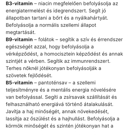
B3-vitamin
– niacin megfelelően befolyásolja az
energiatermelést és idegrendszert. Segít jó
állapotban tartani a bőrt és a nyálkahártyát.
Befolyásolja a normális szellemi állapot
megtartását.
B9-vitamin
– folátok – segítik a szív és érrendszer
egészségét azzal, hogy befolyásolja a
vérképződést, a homocisztein képződést és annak
szintjét a vérben. Segítik az immunrendszert.
Terhes nőknél jótékonyan befolyásolják a
szövetek fejlődését.
B5-vitamin
– pantoténsav – a szellemi
teljesítményre és a mentális energia növelésére
van befolyással. Segíti a zsírsavak szállítását és
felhasználható energiává történő átalakulását.
Javítja a haj minőségét, annak növekedését,
lassítja az őszülést és a hajhullást. Befolyásolja a
körmök minőségét és szintén jótékonyan hat a