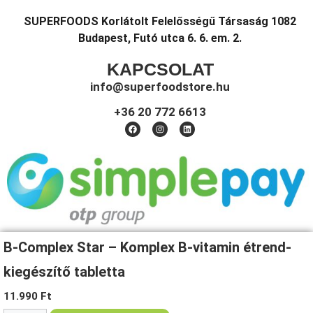
SUPERFOODS Korlátolt Felelősségű Társaság 1082
Budapest, Futó utca 6. 6. em. 2.
KAPCSOLAT
info@superfoodstore.hu
+36 20 772 6613
B-Complex Star – Komplex B-vitamin étrend-
kiegészítő tabletta
Copyright © 2026 Super Foods | Minden jog fenntartva!
11.990
Ft
AI-SEO Optimized