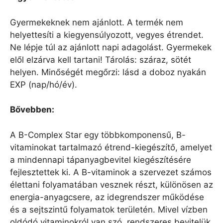
Gyermekeknek nem ajánlott. A termék nem
helyettesíti a kiegyensúlyozott, vegyes étrendet.
Ne lépje túl az ajánlott napi adagolást. Gyermekek
elől elzárva kell tartani! Tárolás: száraz, sötét
helyen. Minőségét megőrzi: lásd a doboz nyakán
EXP (nap/hó/év).
Bővebben:
A B-Complex Star egy többkomponensű, B-
vitaminokat tartalmazó étrend-kiegészítő, amelyet
a mindennapi tápanyagbevitel kiegészítésére
fejlesztettek ki. A B-vitaminok a szervezet számos
élettani folyamatában vesznek részt, különösen az
energia-anyagcsere, az idegrendszer működése
és a sejtszintű folyamatok területén. Mivel vízben
oldódó vitaminokról van szó, rendszeres bevitelük