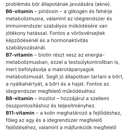
problémás bőr állapotának javulására (akne).
B6-vitamin
– piridoxin – a glikogén és fehérje
metabolizmusra, valamint az idegrendszer és
immunrendszer szabályos működésére van
jótékony hatással. Fontos a vörösvérsejtek
képződésénél és a hormonaktivitás
szabályozásánál.
B7-vitamin
– biotin részt vesz az energia-
metabolizmusban, ezzel a testsúlykontrollban is,
mert befolyásolja a makrotápanyagok
metabolizmusát. Segít jó állapotban tartani a bőrt,
a nyálkahártyát, a bőrt és a hajat. Fontos az
idegrendszer megfelelő működéséhez.
B8-vitamin
– inozitol – hozzájárul a szellemi
összpontosításhoz és teljesítményhez.
B11-vitamin
– a kolin meghatározó a fejlődéshez,
főleg az agy és a idegrendszer megfelelő
fejlődéséhez, valamint a májfunkciók megfelelő