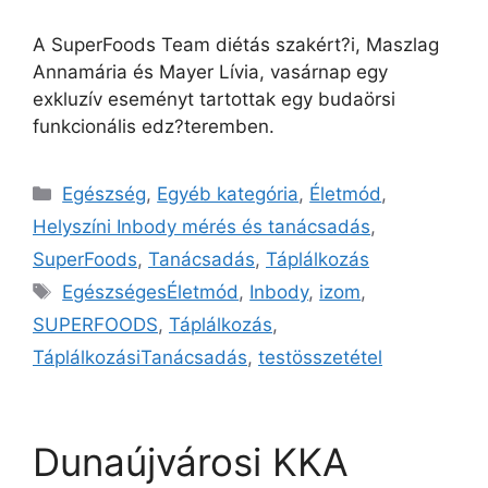
A SuperFoods Team diétás szakért?i, Maszlag
Annamária és Mayer Lívia, vasárnap egy
exkluzív eseményt tartottak egy budaörsi
funkcionális edz?teremben.
Egészség
,
Egyéb kategória
,
Életmód
,
Helyszíni Inbody mérés és tanácsadás
,
SuperFoods
,
Tanácsadás
,
Táplálkozás
EgészségesÉletmód
,
Inbody
,
izom
,
SUPERFOODS
,
Táplálkozás
,
TáplálkozásiTanácsadás
,
testösszetétel
Dunaújvárosi KKA