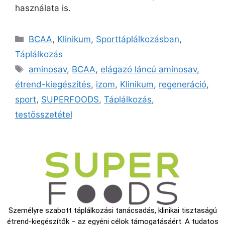
használata is.
BCAA
,
Klinikum
,
Sporttáplálkozásban
,
Táplálkozás
aminosav
,
BCAA
,
elágazó láncú aminosav
,
étrend-kiegészítés
,
izom
,
Klinikum
,
regeneráció
,
sport
,
SUPERFOODS
,
Táplálkozás
,
testösszetétel
Személyre szabott táplálkozási tanácsadás, klinikai tisztaságú
étrend-kiegészítők – az egyéni célok támogatásáért. A tudatos