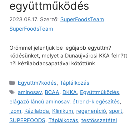
együttműködés
2023.08.17.
Szerző:
SuperFoodsTeam
SuperFoodsTeam
Örömmel jelentjük be legújabb együttm?
ködésünket, melyet a Dunaújvárosi KKA feln?tt
n?i kézilabdacsapatával kötöttünk.
Együttm?ködés
,
Táplálkozás
aminosav
,
BCAA
,
DKKA
,
Együttműködés
,
elágazó láncú aminosav
,
étrend-kiegészítés
,
izom
,
Kézilabda
,
Klinikum
,
regeneráció
,
sport
,
SUPERFOODS
,
Táplálkozás
,
testösszetétel