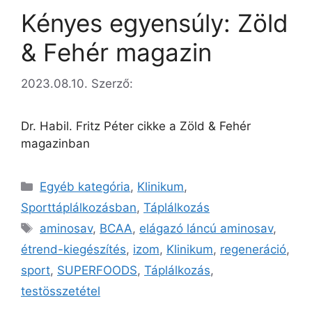
Kényes egyensúly: Zöld
& Fehér magazin
2023.08.10.
Szerző:
Dr. Habil. Fritz Péter cikke a Zöld & Fehér
magazinban
Egyéb kategória
,
Klinikum
,
Sporttáplálkozásban
,
Táplálkozás
aminosav
,
BCAA
,
elágazó láncú aminosav
,
étrend-kiegészítés
,
izom
,
Klinikum
,
regeneráció
,
sport
,
SUPERFOODS
,
Táplálkozás
,
testösszetétel