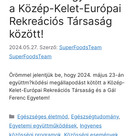
a Közép-Kelet-Európai
Rekreációs Társaság
között!
2024.05.27.
Szerző:
SuperFoodsTeam
SuperFoodsTeam
Örömmel jelentjük be, hogy 2024. május 23-án
együttm?ködési megállapodást kötött a Közép-
Kelet-Európai Rekreációs Társaság és a Gál
Ferenc Egyetem!
Egészséges életmód
,
Egészségtudomány
,
Egyetemi együttműködések
,
Ingyenes
közösségi programok
,
Közösségi események
,