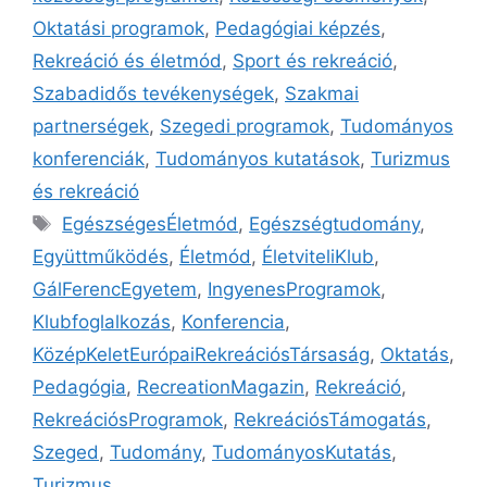
Oktatási programok
,
Pedagógiai képzés
,
Rekreáció és életmód
,
Sport és rekreáció
,
Szabadidős tevékenységek
,
Szakmai
partnerségek
,
Szegedi programok
,
Tudományos
konferenciák
,
Tudományos kutatások
,
Turizmus
és rekreáció
EgészségesÉletmód
,
Egészségtudomány
,
Együttműködés
,
Életmód
,
ÉletviteliKlub
,
GálFerencEgyetem
,
IngyenesProgramok
,
Klubfoglalkozás
,
Konferencia
,
KözépKeletEurópaiRekreációsTársaság
,
Oktatás
,
Pedagógia
,
RecreationMagazin
,
Rekreáció
,
RekreációsProgramok
,
RekreációsTámogatás
,
Szeged
,
Tudomány
,
TudományosKutatás
,
Turizmus