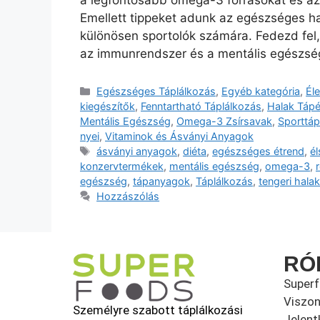
a legfontosabb omega-3 forrásokat és az
Emellett tippeket adunk az egészséges ha
különösen sportolók számára. Fedezd fel,
az immunrendszer és a mentális egészs
Egészséges Táplálkozás
,
Egyéb kategória
,
Él
kiegészítők
,
Fenntartható Táplálkozás
,
Halak Tápé
Mentális Egészség
,
Omega-3 Zsírsavak
,
Sporttáp
nyei
,
Vitaminok és Ásványi Anyagok
ásványi anyagok
,
diéta
,
egészséges étrend
,
él
konzervtermékek
,
mentális egészség
,
omega-3
,
egészség
,
tápanyagok
,
Táplálkozás
,
tengeri halak
Hozzászólás
RÓ
Super
Viszon
Személyre szabott táplálkozási
Jelent