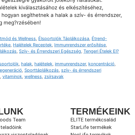
 egészségre gyakorolt jótékony hatásokat.
lételek kiválasztásához és elkészítéséhez,
 hogyan segíthetnek a halak a szív- és érrendszer,
ég meg?rzésében!
etmód és Wellness
,
Élsportolók Táplálkozása
,
Étrend-
rtéke
,
Halételek Receptek
,
Immunrendszer erősítése
,
lálkozás
,
Szív- és Érrendszeri Egészség
,
Tengeri Ételek El?
sportolók
,
halak
,
halételek
,
immunrendszer
,
koncentráció
,
regeneráció
,
Sporttáplálkozás
,
szív- és érrendszeri
,
vitaminok
,
wellness
,
zsírsavak
LUNK
TERMÉKEINK
foods Team
ELITE termékcsalád
teladóink
StarLife termékek
kezz viszonteladónak
NeoLife termékek