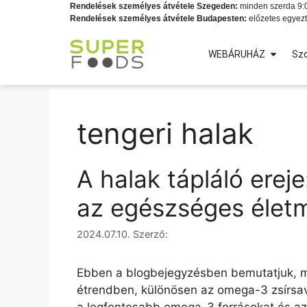
Rendelések személyes átvétele Szegeden:
minden szerda 9:0
Rendelések személyes átvétele Budapesten:
előzetes egyezt
WEBÁRUHÁZ
Szo
tengeri halak
A halak tápláló erej
az egészséges élet
2024.07.10.
Szerző:
Ebben a blogbejegyzésben bemutatjuk, mi
étrendben, különösen az omega-3 zsírsava