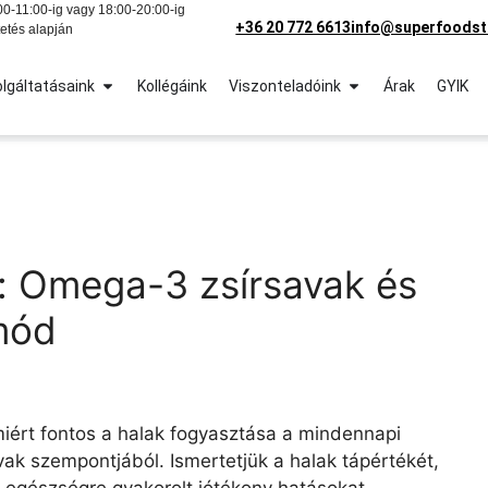
0-11:00-ig vagy 18:00-20:00-ig
+36 20 772 6613
info@superfoodst
etés alapján
lgáltatásaink
Kollégáink
Viszonteladóink
Árak
GYIK
e: Omega-3 zsírsavak és
mód
ért fontos a halak fogyasztása a mindennapi
k szempontjából. Ismertetjük a halak tápértékét,