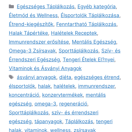
Egészséges Táplálkozás
,
Egyéb kategória
,
Életmód és Wellness
,
Élsportolók Táplálkozása
,
Étrend-kiegészítők
,
Fenntartható Táplálkozás
,
Halak Tápértéke
,
Halételek Receptek
,
Immunrendszer erősítése
,
Mentális Egészség
,
Omega-3 Zsírsavak
,
Sporttáplálkozás
,
Szív- és
Érrendszeri Egészség
,
Tengeri Ételek El?nyei
,
Vitaminok és Ásványi Anyagok
ásványi anyagok
,
diéta
,
egészséges étrend
,
élsportolók
,
halak
,
halételek
,
immunrendszer
,
koncentráció
,
konzervtermékek
,
mentális
egészség
,
omega-3
,
regeneráció
,
Sporttáplálkozás
,
szív- és érrendszeri
egészség
,
tápanyagok
,
Táplálkozás
,
tengeri
halak
,
vitaminok
,
wellness
,
zsírsavak