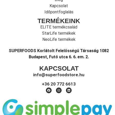
Kapcsolat
Időpontfoglalás
TERMÉKEINK
ELITE termékcsalád
StarLife termékek
NeoLife termékek
SUPERFOODS Korlátolt Felelősségű Társaság 1082
Budapest, Futó utca 6. 6. em. 2.
KAPCSOLAT
info@superfoodstore.hu
+36 20 772 6613