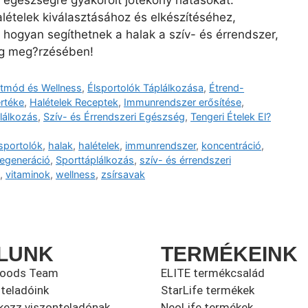
 egészségre gyakorolt jótékony hatásokat.
lételek kiválasztásához és elkészítéséhez,
 hogyan segíthetnek a halak a szív- és érrendszer,
ég meg?rzésében!
etmód és Wellness
,
Élsportolók Táplálkozása
,
Étrend-
rtéke
,
Halételek Receptek
,
Immunrendszer erősítése
,
lálkozás
,
Szív- és Érrendszeri Egészség
,
Tengeri Ételek El?
sportolók
,
halak
,
halételek
,
immunrendszer
,
koncentráció
,
regeneráció
,
Sporttáplálkozás
,
szív- és érrendszeri
,
vitaminok
,
wellness
,
zsírsavak
LUNK
TERMÉKEINK
foods Team
ELITE termékcsalád
teladóink
StarLife termékek
kezz viszonteladónak
NeoLife termékek