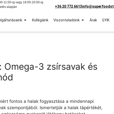
0-11:00-ig vagy 18:00-20:00-ig
+36 20 772 6613
info@superfoodst
etés alapján
lgáltatásaink
Kollégáink
Viszonteladóink
Árak
GYIK
e: Omega-3 zsírsavak és
mód
ért fontos a halak fogyasztása a mindennapi
k szempontjából. Ismertetjük a halak tápértékét,