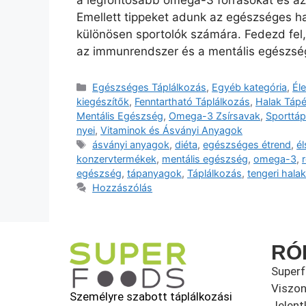
a legfontosabb omega-3 forrásokat és az
Emellett tippeket adunk az egészséges ha
különösen sportolók számára. Fedezd fel,
az immunrendszer és a mentális egészs
Egészséges Táplálkozás
,
Egyéb kategória
,
Él
kiegészítők
,
Fenntartható Táplálkozás
,
Halak Tápé
Mentális Egészség
,
Omega-3 Zsírsavak
,
Sporttáp
nyei
,
Vitaminok és Ásványi Anyagok
ásványi anyagok
,
diéta
,
egészséges étrend
,
él
konzervtermékek
,
mentális egészség
,
omega-3
,
egészség
,
tápanyagok
,
Táplálkozás
,
tengeri halak
Hozzászólás
RÓ
Super
Viszon
Személyre szabott táplálkozási
Jelent