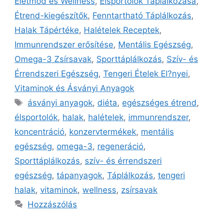
Életmód és Wellness
,
Élsportolók Táplálkozása
,
Étrend-kiegészítők
,
Fenntartható Táplálkozás
,
Halak Tápértéke
,
Halételek Receptek
,
Immunrendszer erősítése
,
Mentális Egészség
,
Omega-3 Zsírsavak
,
Sporttáplálkozás
,
Szív- és
Érrendszeri Egészség
,
Tengeri Ételek El?nyei
,
Vitaminok és Ásványi Anyagok
ásványi anyagok
,
diéta
,
egészséges étrend
,
élsportolók
,
halak
,
halételek
,
immunrendszer
,
koncentráció
,
konzervtermékek
,
mentális
egészség
,
omega-3
,
regeneráció
,
Sporttáplálkozás
,
szív- és érrendszeri
egészség
,
tápanyagok
,
Táplálkozás
,
tengeri
halak
,
vitaminok
,
wellness
,
zsírsavak
Hozzászólás