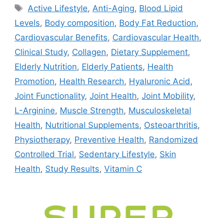
Active Lifestyle
,
Anti-Aging
,
Blood Lipid
Levels
,
Body composition
,
Body Fat Reduction
,
Cardiovascular Benefits
,
Cardiovascular Health
,
Clinical Study
,
Collagen
,
Dietary Supplement
,
Elderly Nutrition
,
Elderly Patients
,
Health
Promotion
,
Health Research
,
Hyaluronic Acid
,
Joint Functionality
,
Joint Health
,
Joint Mobility
,
L-Arginine
,
Muscle Strength
,
Musculoskeletal
Health
,
Nutritional Supplements
,
Osteoarthritis
,
Physiotherapy
,
Preventive Health
,
Randomized
Controlled Trial
,
Sedentary Lifestyle
,
Skin
Health
,
Study Results
,
Vitamin C