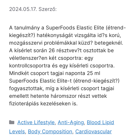
2024.05.17.
Szerző:
A tanulmány a SuperFoods Elastic Elite (étrend-
kiegészít?) hatékonyságát vizsgálta id?s korú,
mozgásszervi problémákkal küzd? betegeknél.
A kísérlet során 26 résztvev?t osztottak be
véletlenszer?en két csoportra: egy
kontrollcsoportra és egy kísérleti csoportra.
Mindkét csoport tagjai naponta 25 ml
SuperFoods Elastic Elite-t (étrend-kiegészít?)
fogyasztottak, míg a kísérleti csoport tagjai
emellett hetente háromszor részt vettek
fizioterápiás kezeléseken is.
Active Lifestyle
,
Anti-Aging
,
Blood Lipid
Levels
,
Body Composition
,
Cardiovascular