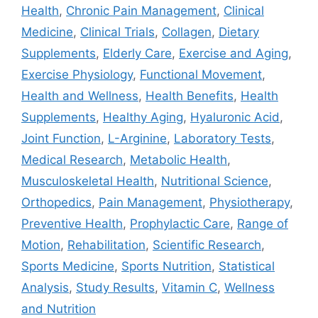
Health
,
Chronic Pain Management
,
Clinical
Medicine
,
Clinical Trials
,
Collagen
,
Dietary
Supplements
,
Elderly Care
,
Exercise and Aging
,
Exercise Physiology
,
Functional Movement
,
Health and Wellness
,
Health Benefits
,
Health
Supplements
,
Healthy Aging
,
Hyaluronic Acid
,
Joint Function
,
L-Arginine
,
Laboratory Tests
,
Medical Research
,
Metabolic Health
,
Musculoskeletal Health
,
Nutritional Science
,
Orthopedics
,
Pain Management
,
Physiotherapy
,
Preventive Health
,
Prophylactic Care
,
Range of
Motion
,
Rehabilitation
,
Scientific Research
,
Sports Medicine
,
Sports Nutrition
,
Statistical
Analysis
,
Study Results
,
Vitamin C
,
Wellness
and Nutrition