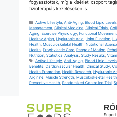
fogyasztottak, míg a kísérleti csoport tag
fizioterápiás kezeléseken is.
Active Lifestyle
,
Anti-Aging
,
Blood Lipid Levels
Management
,
Clinical Medicine
,
Clinical Trials
,
Col
Aging
,
Exercise Physiology
,
Functional Movement
Healthy Aging
,
Hyaluronic Acid
,
Joint Function
,
L-
Health
,
Musculoskeletal Health
,
Nutritional Scienc
Health
,
Prophylactic Care
,
Range of Motion
,
Rehab
Nutrition
,
Statistical Analysis
,
Study Results
,
Vitam
Active Lifestyle
,
Anti-Aging
,
Blood Lipid Levels
Benefits
,
Cardiovascular Health
,
Clinical Study
,
Co
Health Promotion
,
Health Research
,
Hyaluronic Ac
Arginine
,
Muscle Strength
,
Musculoskeletal Health
Preventive Health
,
Randomized Controlled Trial
,
S
RÓ
Super