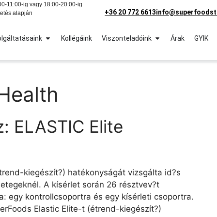
0-11:00-ig vagy 18:00-20:00-ig
+36 20 772 6613
info@superfoodst
etés alapján
lgáltatásaink
Kollégáink
Viszonteladóink
Árak
GYIK
Health
sz: ELASTIC Elite
trend-kiegészít?) hatékonyságát vizsgálta id?s
tegeknél. A kísérlet során 26 résztvev?t
: egy kontrollcsoportra és egy kísérleti csoportra.
rFoods Elastic Elite-t (étrend-kiegészít?)