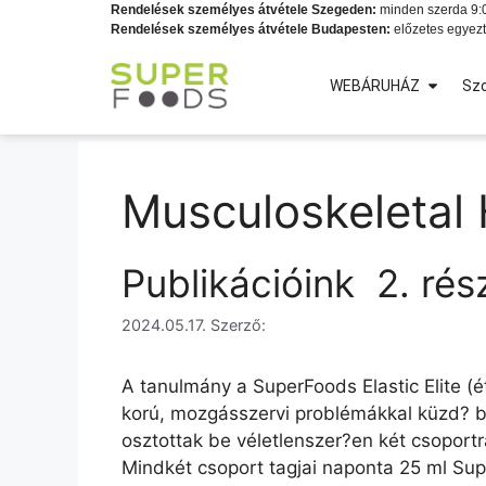
Rendelések személyes átvétele Szegeden:
minden szerda 9:0
Rendelések személyes átvétele Budapesten:
előzetes egyezt
WEBÁRUHÁZ
Szo
Musculoskeletal 
Publikációink  2. ré
2024.05.17.
Szerző:
A tanulmány a SuperFoods Elastic Elite (é
korú, mozgásszervi problémákkal küzd? be
osztottak be véletlenszer?en két csoportra
Mindkét csoport tagjai naponta 25 ml Supe