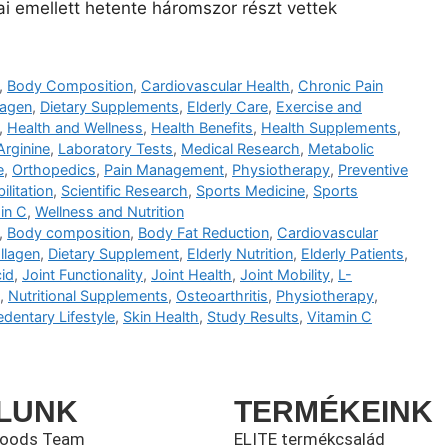
jai emellett hetente háromszor részt vettek
,
Body Composition
,
Cardiovascular Health
,
Chronic Pain
lagen
,
Dietary Supplements
,
Elderly Care
,
Exercise and
,
Health and Wellness
,
Health Benefits
,
Health Supplements
,
Arginine
,
Laboratory Tests
,
Medical Research
,
Metabolic
e
,
Orthopedics
,
Pain Management
,
Physiotherapy
,
Preventive
ilitation
,
Scientific Research
,
Sports Medicine
,
Sports
in C
,
Wellness and Nutrition
,
Body composition
,
Body Fat Reduction
,
Cardiovascular
llagen
,
Dietary Supplement
,
Elderly Nutrition
,
Elderly Patients
,
id
,
Joint Functionality
,
Joint Health
,
Joint Mobility
,
L-
,
Nutritional Supplements
,
Osteoarthritis
,
Physiotherapy
,
edentary Lifestyle
,
Skin Health
,
Study Results
,
Vitamin C
LUNK
TERMÉKEINK
foods Team
ELITE termékcsalád