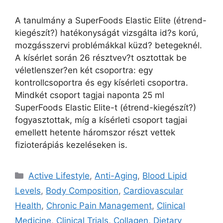
A tanulmány a SuperFoods Elastic Elite (étrend-
kiegészít?) hatékonyságát vizsgálta id?s korú,
mozgásszervi problémákkal küzd? betegeknél.
A kísérlet során 26 résztvev?t osztottak be
véletlenszer?en két csoportra: egy
kontrollcsoportra és egy kísérleti csoportra.
Mindkét csoport tagjai naponta 25 ml
SuperFoods Elastic Elite-t (étrend-kiegészít?)
fogyasztottak, míg a kísérleti csoport tagjai
emellett hetente háromszor részt vettek
fizioterápiás kezeléseken is.
Active Lifestyle
,
Anti-Aging
,
Blood Lipid
Levels
,
Body Composition
,
Cardiovascular
Health
,
Chronic Pain Management
,
Clinical
Medicine
,
Clinical Trials
,
Collagen
,
Dietary