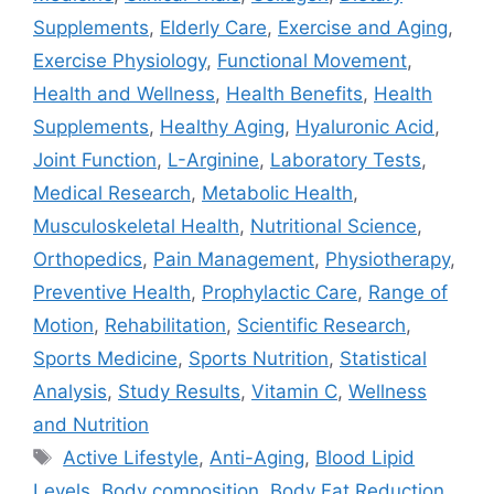
Supplements
,
Elderly Care
,
Exercise and Aging
,
Exercise Physiology
,
Functional Movement
,
Health and Wellness
,
Health Benefits
,
Health
Supplements
,
Healthy Aging
,
Hyaluronic Acid
,
Joint Function
,
L-Arginine
,
Laboratory Tests
,
Medical Research
,
Metabolic Health
,
Musculoskeletal Health
,
Nutritional Science
,
Orthopedics
,
Pain Management
,
Physiotherapy
,
Preventive Health
,
Prophylactic Care
,
Range of
Motion
,
Rehabilitation
,
Scientific Research
,
Sports Medicine
,
Sports Nutrition
,
Statistical
Analysis
,
Study Results
,
Vitamin C
,
Wellness
and Nutrition
Active Lifestyle
,
Anti-Aging
,
Blood Lipid
Levels
,
Body composition
,
Body Fat Reduction
,