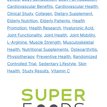
Cardiovascular Benefits
,
Cardiovascular Health
,
Clinical Study
,
Collagen
,
Dietary Supplement
,
Elderly Nutrition
,
Elderly Patients
,
Health
Promotion
,
Health Research
,
Hyaluronic Acid
,
Joint Functionality
,
Joint Health
,
Joint Mobility
,
L-Arginine
,
Muscle Strength
,
Musculoskeletal
Health
,
Nutritional Supplements
,
Osteoarthritis
,
Physiotherapy
,
Preventive Health
,
Randomized
Controlled Trial
,
Sedentary Lifestyle
,
Skin
Health
,
Study Results
,
Vitamin C