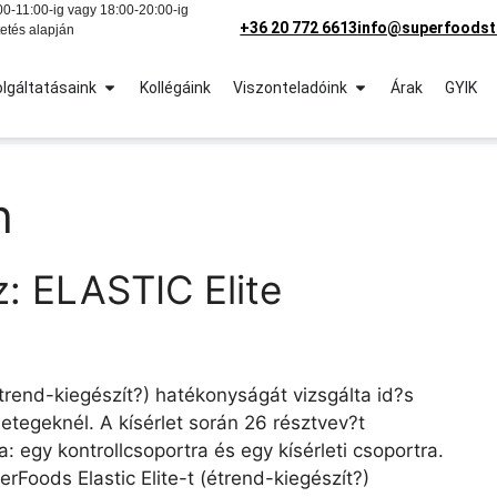
0-11:00-ig vagy 18:00-20:00-ig
+36 20 772 6613
info@superfoodst
etés alapján
lgáltatásaink
Kollégáink
Viszonteladóink
Árak
GYIK
h
sz: ELASTIC Elite
trend-kiegészít?) hatékonyságát vizsgálta id?s
tegeknél. A kísérlet során 26 résztvev?t
: egy kontrollcsoportra és egy kísérleti csoportra.
rFoods Elastic Elite-t (étrend-kiegészít?)