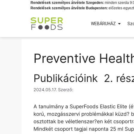
Rendelések személyes átvétele Szegeden:
minden szerda 9:0
Rendelések személyes átvétele Budapesten:
előzetes egyezt
WEBÁRUHÁZ
Szo
Preventive Healt
Publikációink  2. ré
2024.05.17.
Szerző:
A tanulmány a SuperFoods Elastic Elite (é
korú, mozgásszervi problémákkal küzd? be
osztottak be véletlenszer?en két csoportra
Mindkét csoport tagjai naponta 25 ml Supe