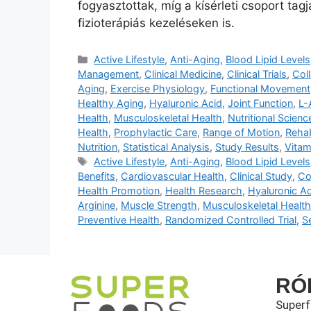
fogyasztottak, míg a kísérleti csoport tag
fizioterápiás kezeléseken is.
Active Lifestyle
,
Anti-Aging
,
Blood Lipid Levels
Management
,
Clinical Medicine
,
Clinical Trials
,
Col
Aging
,
Exercise Physiology
,
Functional Movement
Healthy Aging
,
Hyaluronic Acid
,
Joint Function
,
L-
Health
,
Musculoskeletal Health
,
Nutritional Scienc
Health
,
Prophylactic Care
,
Range of Motion
,
Rehab
Nutrition
,
Statistical Analysis
,
Study Results
,
Vitam
Active Lifestyle
,
Anti-Aging
,
Blood Lipid Levels
Benefits
,
Cardiovascular Health
,
Clinical Study
,
Co
Health Promotion
,
Health Research
,
Hyaluronic Ac
Arginine
,
Muscle Strength
,
Musculoskeletal Health
Preventive Health
,
Randomized Controlled Trial
,
S
RÓ
Super