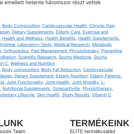
jai emellett hetente háromszor részt vettek
,
Body Composition
,
Cardiovascular Health
,
Chronic Pain
lagen
,
Dietary Supplements
,
Elderly Care
,
Exercise and
,
Health and Wellness
,
Health Benefits
,
Health Supplements
,
Arginine
,
Laboratory Tests
,
Medical Research
,
Metabolic
e
,
Orthopedics
,
Pain Management
,
Physiotherapy
,
Preventive
ilitation
,
Scientific Research
,
Sports Medicine
,
Sports
in C
,
Wellness and Nutrition
,
Body composition
,
Body Fat Reduction
,
Cardiovascular
llagen
,
Dietary Supplement
,
Elderly Nutrition
,
Elderly Patients
,
id
,
Joint Functionality
,
Joint Health
,
Joint Mobility
,
L-
,
Nutritional Supplements
,
Osteoarthritis
,
Physiotherapy
,
edentary Lifestyle
,
Skin Health
,
Study Results
,
Vitamin C
LUNK
TERMÉKEINK
foods Team
ELITE termékcsalád