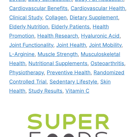
Cardiovascular Benefits
,
Cardiovascular Health
,
Clinical Study
,
Collagen
,
Dietary Supplement
,
Elderly Nutrition
,
Elderly Patients
,
Health
Promotion
,
Health Research
,
Hyaluronic Acid
,
Joint Functionality
,
Joint Health
,
Joint Mobility
,
L-Arginine
,
Muscle Strength
,
Musculoskeletal
Health
,
Nutritional Supplements
,
Osteoarthritis
,
Physiotherapy
,
Preventive Health
,
Randomized
Controlled Trial
,
Sedentary Lifestyle
,
Skin
Health
,
Study Results
,
Vitamin C