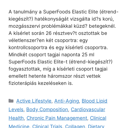
A tanulmány a SuperFoods Elastic Elite (étrend-
kiegészít?) hatékonyságát vizsgálta id?s korú,
mozgásszervi problémákkal küzd? betegeknél.
A kísérlet során 26 résztvev?t osztottak be
véletlenszer?en két csoportra: egy
kontrollcsoportra és egy kísérleti csoportra.
Mindkét csoport tagjai naponta 25 ml
SuperFoods Elastic Elite-t (étrend-kiegészít?)
fogyasztottak, míg a kísérleti csoport tagjai
emellett hetente háromszor részt vettek
fizioterápiás kezeléseken is.
Active Lifestyle
,
Anti-Aging
,
Blood Lipid
Levels
,
Body Composition
,
Cardiovascular
Health
,
Chronic Pain Management
,
Clinical
Medicine
,
Clinical Trials
,
Collagen
,
Dietary