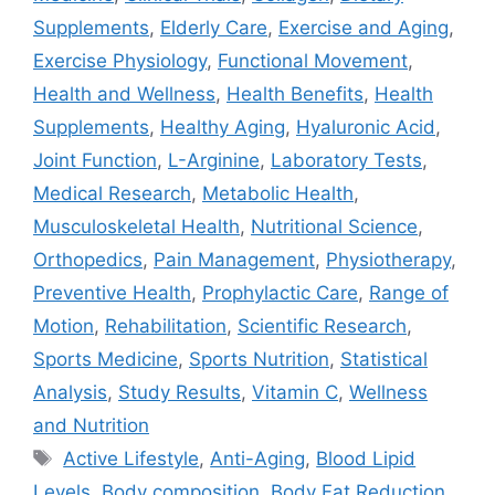
Supplements
,
Elderly Care
,
Exercise and Aging
,
Exercise Physiology
,
Functional Movement
,
Health and Wellness
,
Health Benefits
,
Health
Supplements
,
Healthy Aging
,
Hyaluronic Acid
,
Joint Function
,
L-Arginine
,
Laboratory Tests
,
Medical Research
,
Metabolic Health
,
Musculoskeletal Health
,
Nutritional Science
,
Orthopedics
,
Pain Management
,
Physiotherapy
,
Preventive Health
,
Prophylactic Care
,
Range of
Motion
,
Rehabilitation
,
Scientific Research
,
Sports Medicine
,
Sports Nutrition
,
Statistical
Analysis
,
Study Results
,
Vitamin C
,
Wellness
and Nutrition
Active Lifestyle
,
Anti-Aging
,
Blood Lipid
Levels
,
Body composition
,
Body Fat Reduction
,