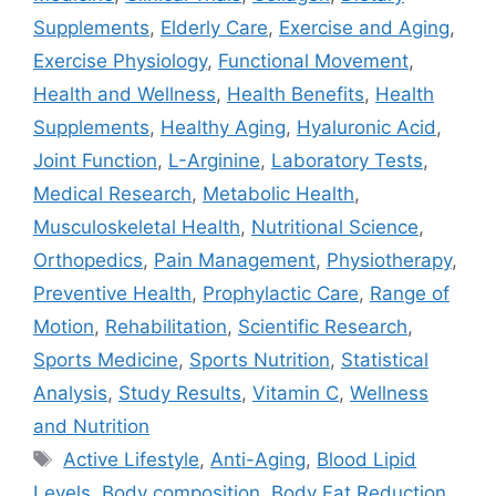
Supplements
,
Elderly Care
,
Exercise and Aging
,
Exercise Physiology
,
Functional Movement
,
Health and Wellness
,
Health Benefits
,
Health
Supplements
,
Healthy Aging
,
Hyaluronic Acid
,
Joint Function
,
L-Arginine
,
Laboratory Tests
,
Medical Research
,
Metabolic Health
,
Musculoskeletal Health
,
Nutritional Science
,
Orthopedics
,
Pain Management
,
Physiotherapy
,
Preventive Health
,
Prophylactic Care
,
Range of
Motion
,
Rehabilitation
,
Scientific Research
,
Sports Medicine
,
Sports Nutrition
,
Statistical
Analysis
,
Study Results
,
Vitamin C
,
Wellness
and Nutrition
Active Lifestyle
,
Anti-Aging
,
Blood Lipid
Levels
,
Body composition
,
Body Fat Reduction
,