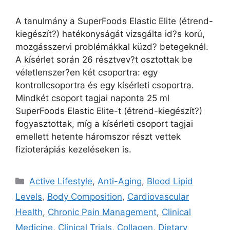
A tanulmány a SuperFoods Elastic Elite (étrend-
kiegészít?) hatékonyságát vizsgálta id?s korú,
mozgásszervi problémákkal küzd? betegeknél.
A kísérlet során 26 résztvev?t osztottak be
véletlenszer?en két csoportra: egy
kontrollcsoportra és egy kísérleti csoportra.
Mindkét csoport tagjai naponta 25 ml
SuperFoods Elastic Elite-t (étrend-kiegészít?)
fogyasztottak, míg a kísérleti csoport tagjai
emellett hetente háromszor részt vettek
fizioterápiás kezeléseken is.
Active Lifestyle
,
Anti-Aging
,
Blood Lipid
Levels
,
Body Composition
,
Cardiovascular
Health
,
Chronic Pain Management
,
Clinical
Medicine
,
Clinical Trials
,
Collagen
,
Dietary