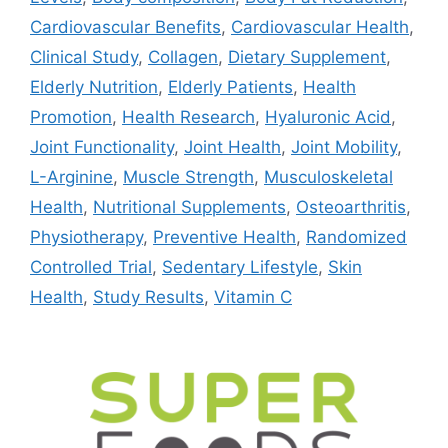
Cardiovascular Benefits
,
Cardiovascular Health
,
Clinical Study
,
Collagen
,
Dietary Supplement
,
Elderly Nutrition
,
Elderly Patients
,
Health
Promotion
,
Health Research
,
Hyaluronic Acid
,
Joint Functionality
,
Joint Health
,
Joint Mobility
,
L-Arginine
,
Muscle Strength
,
Musculoskeletal
Health
,
Nutritional Supplements
,
Osteoarthritis
,
Physiotherapy
,
Preventive Health
,
Randomized
Controlled Trial
,
Sedentary Lifestyle
,
Skin
Health
,
Study Results
,
Vitamin C