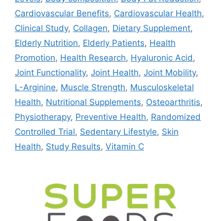
Cardiovascular Benefits
,
Cardiovascular Health
,
Clinical Study
,
Collagen
,
Dietary Supplement
,
Elderly Nutrition
,
Elderly Patients
,
Health
Promotion
,
Health Research
,
Hyaluronic Acid
,
Joint Functionality
,
Joint Health
,
Joint Mobility
,
L-Arginine
,
Muscle Strength
,
Musculoskeletal
Health
,
Nutritional Supplements
,
Osteoarthritis
,
Physiotherapy
,
Preventive Health
,
Randomized
Controlled Trial
,
Sedentary Lifestyle
,
Skin
Health
,
Study Results
,
Vitamin C