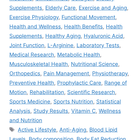
Supplements
,
Elderly Care
,
Exercise and Aging
,
Exercise Physiology
,
Functional Movement
,
Health and Wellness
,
Health Benefits
,
Health
Supplements
,
Healthy Aging
,
Hyaluronic Acid
,
Joint Function
,
L-Arginine
,
Laboratory Tests
,
Medical Research
,
Metabolic Health
,
Musculoskeletal Health
,
Nutritional Science
,
Orthopedics
,
Pain Management
,
Physiotherapy
,
Preventive Health
,
Prophylactic Care
,
Range of
Motion
,
Rehabilitation
,
Scientific Research
,
Sports Medicine
,
Sports Nutrition
,
Statistical
Analysis
,
Study Results
,
Vitamin C
,
Wellness
and Nutrition
Active Lifestyle
,
Anti-Aging
,
Blood Lipid
Levels
,
Body composition
,
Body Fat Reduction
,