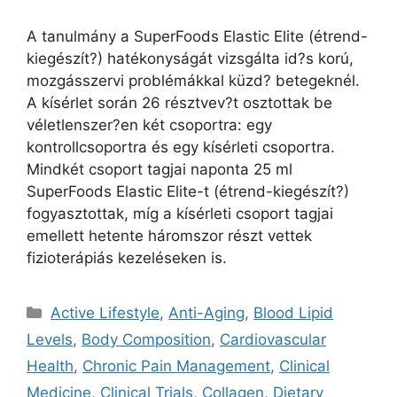
A tanulmány a SuperFoods Elastic Elite (étrend-
kiegészít?) hatékonyságát vizsgálta id?s korú,
mozgásszervi problémákkal küzd? betegeknél.
A kísérlet során 26 résztvev?t osztottak be
véletlenszer?en két csoportra: egy
kontrollcsoportra és egy kísérleti csoportra.
Mindkét csoport tagjai naponta 25 ml
SuperFoods Elastic Elite-t (étrend-kiegészít?)
fogyasztottak, míg a kísérleti csoport tagjai
emellett hetente háromszor részt vettek
fizioterápiás kezeléseken is.
Active Lifestyle
,
Anti-Aging
,
Blood Lipid
Levels
,
Body Composition
,
Cardiovascular
Health
,
Chronic Pain Management
,
Clinical
Medicine
,
Clinical Trials
,
Collagen
,
Dietary