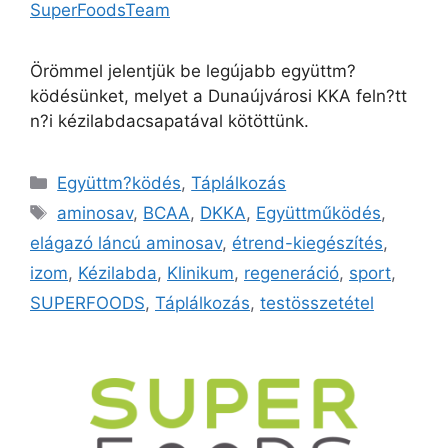
SuperFoodsTeam
Örömmel jelentjük be legújabb együttm?
ködésünket, melyet a Dunaújvárosi KKA feln?tt
n?i kézilabdacsapatával kötöttünk.
Együttm?ködés
,
Táplálkozás
aminosav
,
BCAA
,
DKKA
,
Együttműködés
,
elágazó láncú aminosav
,
étrend-kiegészítés
,
izom
,
Kézilabda
,
Klinikum
,
regeneráció
,
sport
,
SUPERFOODS
,
Táplálkozás
,
testösszetétel