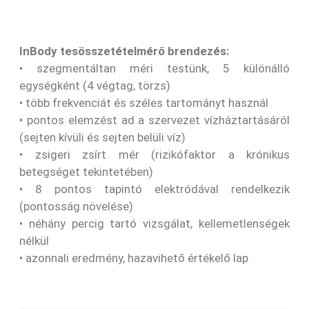
InBody tesösszetételmérő brendezés:
• szegmentáltan méri testünk, 5 különálló
egységként (4 végtag, törzs)
• több frekvenciát és széles tartományt használ
• pontos elemzést ad a szervezet vízháztartásáról
(sejten kívüli és sejten belüli víz)
• zsigeri zsírt mér (rizikófaktor a krónikus
betegséget tekintetében)
• 8 pontos tapintó elektródával rendelkezik
(pontosság növelése)
• néhány percig tartó vizsgálat, kellemetlenségek
nélkül
• azonnali eredmény, hazavihető értékelő lap