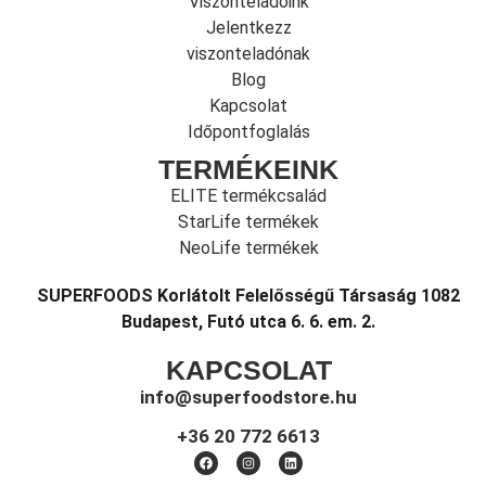
Viszonteladóink
Jelentkezz
viszonteladónak
Blog
Kapcsolat
Időpontfoglalás
TERMÉKEINK
ELITE termékcsalád
StarLife termékek
NeoLife termékek
SUPERFOODS Korlátolt Felelősségű Társaság 1082
Budapest, Futó utca 6. 6. em. 2.
KAPCSOLAT
info@superfoodstore.hu
+36 20 772 6613