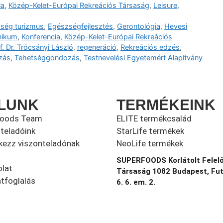
ia
,
Közép-Kelet-Európai Rekreációs Társaság
,
Leisure
,
ség turizmus
,
Egészségfejlesztés
,
Gerontológia
,
Hevesi
inikum
,
Konferencia
,
Közép-Kelet-Európai Rekreációs
f. Dr. Trócsányi László
,
regeneráció
,
Rekreációs edzés
,
zás
,
Tehetséggondozás
,
Testnevelési Egyetemért Alapítvány
LUNK
TERMÉKEINK
foods Team
ELITE termékcsalád
teladóink
StarLife termékek
kezz viszonteladónak
NeoLife termékek
SUPERFOODS Korlátolt Felel
lat
Társaság 1082 Budapest, Fu
tfoglalás
6. 6. em. 2.