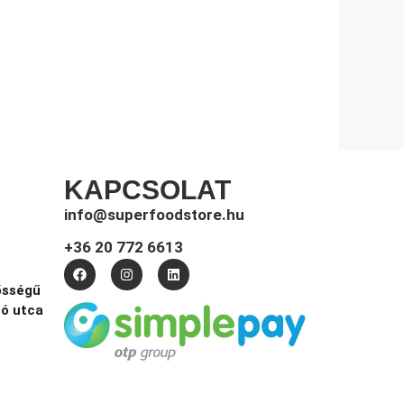
KAPCSOLAT
info@superfoodstore.hu
+36 20 772 6613
ősségű
tó utca