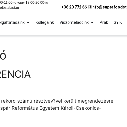
0-11:00-ig vagy 18:00-20:00-ig
+36 20 772 6613
info@superfoodst
etés alapján
lgáltatásaink
Kollégáink
Viszonteladóink
Árak
GYIK
ió
RENCIA
s rekord számú résztvev?vel került megrendezésre
áspár Református Egyetem Károli-Csekonics-