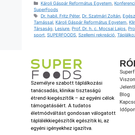
Károli Gáspár Református Egyetem
,
Konferenc
SuperFoods
Dr. habil. Fritz Péter
,
Dr. Szatmári Zoltán
,
Egész
Tamással
,
Károli Gáspár Református Egyetem
,
Kl
Társaság
,
Lesiure
,
Prof. Dr. h. c. Mocsai Lajos
,
Pro
sport
,
SUPERFOODS
,
Szellemi rekreáció
,
Táplálko
RÓ
Super
Viszon
Személyre szabott táplálkozási
Jelent
tanácsadás, klinikai tisztaságú
Blog
étrend-kiegészítők – az egyéni célok
Kapcso
támogatásáért. A tudatos
Időpon
életmódváltást gondosan válogatott
táplálékkiegészítők egészítik ki, az
egyéni igényekhez igazítva.