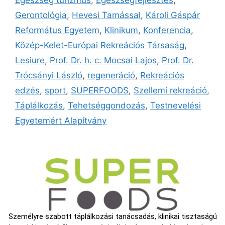
Gerontológia
,
Hevesi Tamással
,
Károli Gáspár
Református Egyetem
,
Klinikum
,
Konferencia
,
Közép-Kelet-Európai Rekreációs Társaság
,
Lesiure
,
Prof. Dr. h. c. Mocsai Lajos
,
Prof. Dr.
Trócsányi László
,
regeneráció
,
Rekreációs
edzés
,
sport
,
SUPERFOODS
,
Szellemi rekreáció
,
Táplálkozás
,
Tehetséggondozás
,
Testnevelési
Egyetemért Alapítvány
Személyre szabott táplálkozási tanácsadás, klinikai tisztaságú