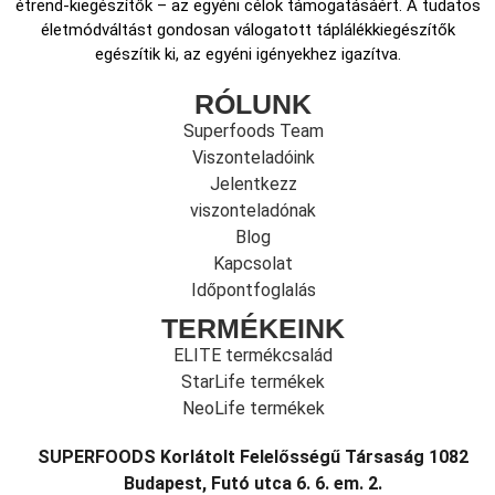
étrend-kiegészítők – az egyéni célok támogatásáért. A tudatos
életmódváltást gondosan válogatott táplálékkiegészítők
egészítik ki, az egyéni igényekhez igazítva.
RÓLUNK
Superfoods Team
Viszonteladóink
Jelentkezz
viszonteladónak
Blog
Kapcsolat
Időpontfoglalás
TERMÉKEINK
ELITE termékcsalád
StarLife termékek
NeoLife termékek
SUPERFOODS Korlátolt Felelősségű Társaság 1082
Budapest, Futó utca 6. 6. em. 2.