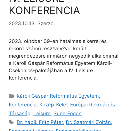
KONFERENCIA
2023.10.13.
Szerző:
2023. október 09-én hatalmas sikerrel és
rekord számú résztvev?vel került
megrendezésre immáron negyedik alkalommal
a Károli Gáspár Református Egyetem Károli-
Csekonics-palotájában a IV. Leisure
Konferencia.
Károli Gáspár Református Egyetem
,
Konferencia
,
Közép-Kelet-Európai Rekreációs
Társaság
,
Leisure
,
SuperFoods
Dr. habil. Fritz Péter
,
Dr. Szatmári Zoltán
,
Egészség turizmus
,
Egészségfejlesztés
,