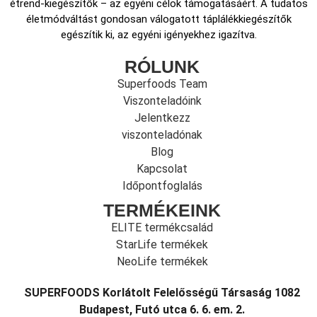
étrend-kiegészítők – az egyéni célok támogatásáért. A tudatos
életmódváltást gondosan válogatott táplálékkiegészítők
egészítik ki, az egyéni igényekhez igazítva.
RÓLUNK
Superfoods Team
Viszonteladóink
Jelentkezz
viszonteladónak
Blog
Kapcsolat
Időpontfoglalás
TERMÉKEINK
ELITE termékcsalád
StarLife termékek
NeoLife termékek
SUPERFOODS Korlátolt Felelősségű Társaság 1082
Budapest, Futó utca 6. 6. em. 2.