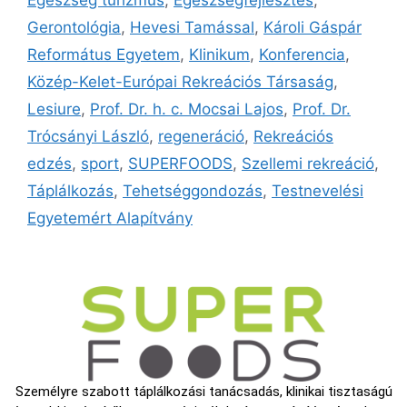
Gerontológia
,
Hevesi Tamással
,
Károli Gáspár
Református Egyetem
,
Klinikum
,
Konferencia
,
Közép-Kelet-Európai Rekreációs Társaság
,
Lesiure
,
Prof. Dr. h. c. Mocsai Lajos
,
Prof. Dr.
Trócsányi László
,
regeneráció
,
Rekreációs
edzés
,
sport
,
SUPERFOODS
,
Szellemi rekreáció
,
Táplálkozás
,
Tehetséggondozás
,
Testnevelési
Egyetemért Alapítvány
Személyre szabott táplálkozási tanácsadás, klinikai tisztaságú