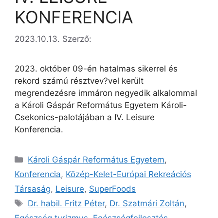
KONFERENCIA
2023.10.13.
Szerző:
2023. október 09-én hatalmas sikerrel és
rekord számú résztvev?vel került
megrendezésre immáron negyedik alkalommal
a Károli Gáspár Református Egyetem Károli-
Csekonics-palotájában a IV. Leisure
Konferencia.
Károli Gáspár Református Egyetem
,
Konferencia
,
Közép-Kelet-Európai Rekreációs
Társaság
,
Leisure
,
SuperFoods
Dr. habil. Fritz Péter
,
Dr. Szatmári Zoltán
,
Egészség turizmus
,
Egészségfejlesztés
,