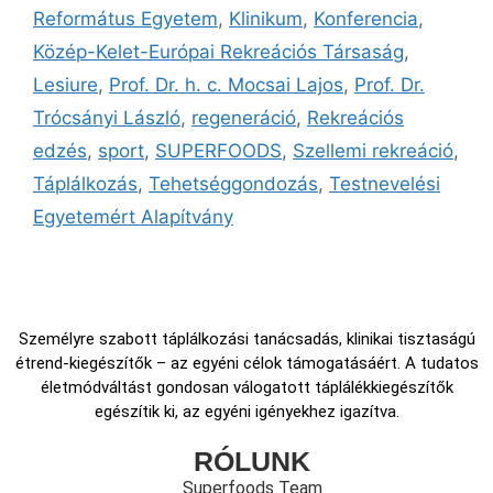
Református Egyetem
,
Klinikum
,
Konferencia
,
Közép-Kelet-Európai Rekreációs Társaság
,
Lesiure
,
Prof. Dr. h. c. Mocsai Lajos
,
Prof. Dr.
Trócsányi László
,
regeneráció
,
Rekreációs
edzés
,
sport
,
SUPERFOODS
,
Szellemi rekreáció
,
Táplálkozás
,
Tehetséggondozás
,
Testnevelési
Egyetemért Alapítvány
Személyre szabott táplálkozási tanácsadás, klinikai tisztaságú
étrend-kiegészítők – az egyéni célok támogatásáért. A tudatos
életmódváltást gondosan válogatott táplálékkiegészítők
egészítik ki, az egyéni igényekhez igazítva.
RÓLUNK
Superfoods Team