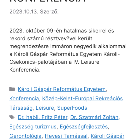
2023.10.13.
Szerző:
2023. október 09-én hatalmas sikerrel és
rekord számú résztvev?vel került
megrendezésre immáron negyedik alkalommal
a Károli Gáspár Református Egyetem Károli-
Csekonics-palotájában a IV. Leisure
Konferencia.
Károli Gáspár Református Egyetem
,
Konferencia
,
Közép-Kelet-Európai Rekreációs
Társaság
,
Leisure
,
SuperFoods
Dr. habil. Fritz Péter
,
Dr. Szatmári Zoltán
,
Egészség turizmus
,
Egészségfejlesztés
,
Gerontológia
,
Hevesi Tamással
,
Károli Gáspár