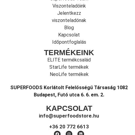
Viszonteladóink
Jelentkezz
viszonteladónak
Blog
Kapcsolat
Időpontfoglalás
TERMÉKEINK
ELITE termékcsalád
StarLife termékek
NeoLife termékek
SUPERFOODS Korlátolt Felelősségű Társaság 1082
Budapest, Futó utca 6. 6. em. 2.
KAPCSOLAT
info@superfoodstore.hu
+36 20 772 6613