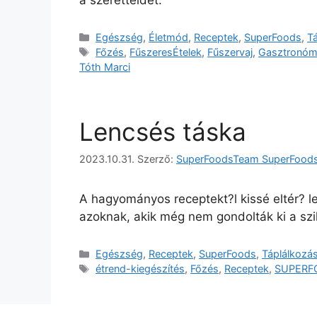
a szeretteidet.
Egészség
,
Életmód
,
Receptek
,
SuperFoods
,
T
Főzés
,
FűszeresÉtelek
,
Fűszervaj
,
Gasztronóm
Tóth Marci
Lencsés táska
2023.10.31.
Szerző:
SuperFoodsTeam SuperFood
A hagyományos receptekt?l kissé eltér? l
azoknak, akik még nem gondolták ki a szi
Egészség
,
Receptek
,
SuperFoods
,
Táplálkozá
étrend-kiegészítés
,
Főzés
,
Receptek
,
SUPERF