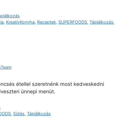
áplálkozás
ia
,
KreatívKonyha
,
Receptek
,
SUPERFOODS
,
Táplálkozás
,
sTeam
encsés étellel szeretnénk most kedveskedni
lveszteri ünnepi menüt.
s
OODS
,
Sütés
,
Táplálkozás