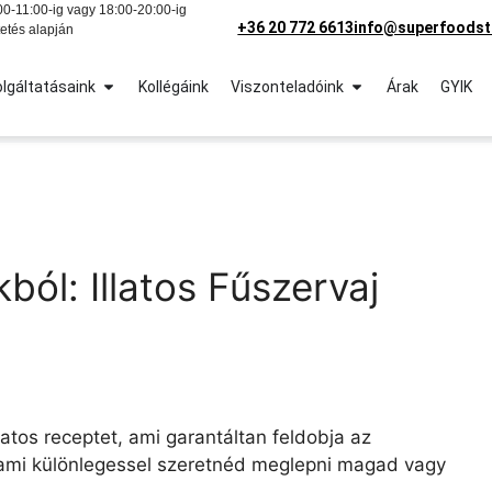
0-11:00-ig vagy 18:00-20:00-ig
+36 20 772 6613
info@superfoodst
etés alapján
lgáltatásaink
Kollégáink
Viszonteladóink
Árak
GYIK
ból: Illatos Fűszervaj
atos receptet, ami garantáltan feldobja az
alami különlegessel szeretnéd meglepni magad vagy