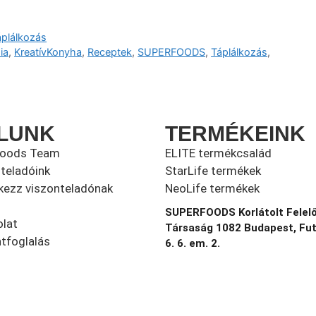
áplálkozás
ia
,
KreatívKonyha
,
Receptek
,
SUPERFOODS
,
Táplálkozás
,
LUNK
TERMÉKEINK
foods Team
ELITE termékcsalád
teladóink
StarLife termékek
kezz viszonteladónak
NeoLife termékek
SUPERFOODS Korlátolt Felel
lat
Társaság 1082 Budapest, Fu
tfoglalás
6. 6. em. 2.