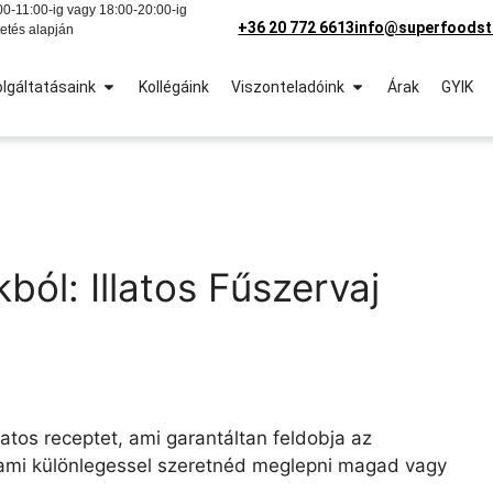
0-11:00-ig vagy 18:00-20:00-ig
+36 20 772 6613
info@superfoodst
etés alapján
lgáltatásaink
Kollégáink
Viszonteladóink
Árak
GYIK
ból: Illatos Fűszervaj
atos receptet, ami garantáltan feldobja az
alami különlegessel szeretnéd meglepni magad vagy