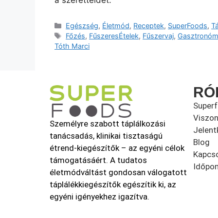
a szeretteidet.
Egészség
,
Életmód
,
Receptek
,
SuperFoods
,
T
Főzés
,
FűszeresÉtelek
,
Fűszervaj
,
Gasztronóm
Tóth Marci
RÓ
Super
Viszon
Személyre szabott táplálkozási
Jelent
tanácsadás, klinikai tisztaságú
Blog
étrend-kiegészítők – az egyéni célok
Kapcso
támogatásáért. A tudatos
Időpon
életmódváltást gondosan válogatott
táplálékkiegészítők egészítik ki, az
egyéni igényekhez igazítva.