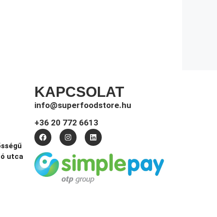
KAPCSOLAT
info@superfoodstore.hu
+36 20 772 6613
ősségű
tó utca