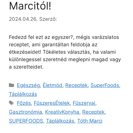
Marcitól!
2024.04.26.
Szerző:
Fedezd fel ezt az egyszer?, mégis varázslatos
receptet, ami garantáltan feldobja az
étkezéseidet! Tökéletes választás, ha valami
különlegessel szeretnéd meglepni magad vagy
a szeretteidet.
Egészség
,
Életmód
,
Receptek
,
SuperFoods
,
Táplálkozás
Főzés
,
FűszeresÉtelek
,
Fűszervaj
,
Gasztronómia
,
KreatívKonyha
,
Receptek
,
SUPERFOODS
,
Táplálkozás
,
Tóth Marci