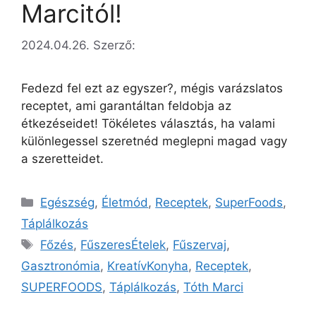
Marcitól!
2024.04.26.
Szerző:
Fedezd fel ezt az egyszer?, mégis varázslatos
receptet, ami garantáltan feldobja az
étkezéseidet! Tökéletes választás, ha valami
különlegessel szeretnéd meglepni magad vagy
a szeretteidet.
Egészség
,
Életmód
,
Receptek
,
SuperFoods
,
Táplálkozás
Főzés
,
FűszeresÉtelek
,
Fűszervaj
,
Gasztronómia
,
KreatívKonyha
,
Receptek
,
SUPERFOODS
,
Táplálkozás
,
Tóth Marci