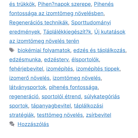
és trükkök
,
Pihen?napok szerepe
,
Pihenés
fontossága az izomtömeg növelésben
,
Regenerációs technikák
,
Sporttudományi
eredmények
,
Táplálékkiegészít?k
,
Új kutatások
az izomtömeg növelés terén
biokémiai folyamatok
,
edzés és táplálkozás
,
edzésmunka
,
edzésterv
,
élsportolók
,
fehérjebevitel
,
izomépítés
,
izomépítés tippek
,
izomerő növelés
,
izomtömeg növelés
,
látványsportok
,
pihenés fontossága
,
regeneráció
,
sportolói étrend
,
súlykategóriás
sportok
,
tápanyagbevitel
,
táplálkozási
stratégiák
,
testtömeg növelés
,
zsírbevitel
Hozzászólás