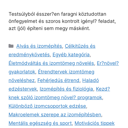
Testsúlyból ésszer?en faragni köztudottan
önfegyelmet és szoros kontrolt igényl? feladat,
azt (jól) építeni sem megy másként.
Alvás és izomépítés
,
Célkitűzés és
eredménykövetés
,
Egyéb kategória
,
Életmódváltás és izomtömeg növelés
,
Er?növel?
gyakorlatok
,
Étrendtervek izomtömeg
növeléshez
,
Fehérjedús étrend
,
Haladó
edzéstervek
,
Izomépítés és fiziológia
,
Kezd?
knek szóló izomtömeg növel? programok
,
Különböző izomcsoportok edzése
,
Makroelemek szerepe az izomépítésben
,
Mentális egészség és sport
,
Motivációs tippek