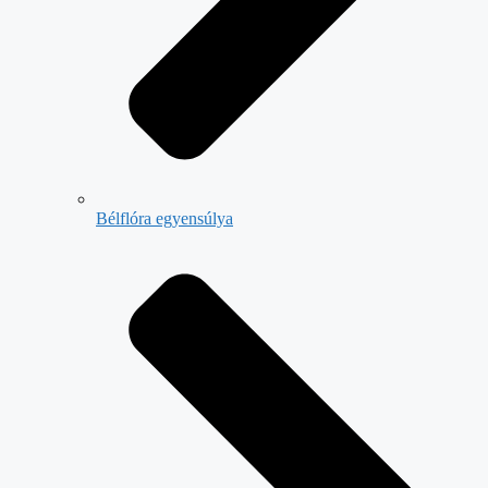
Bélflóra egyensúlya