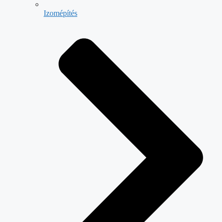
Izomépítés