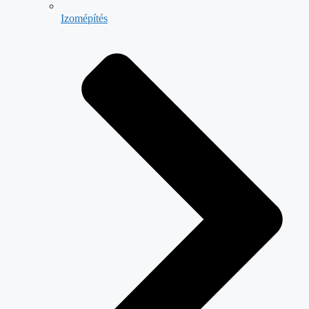
Izomépítés