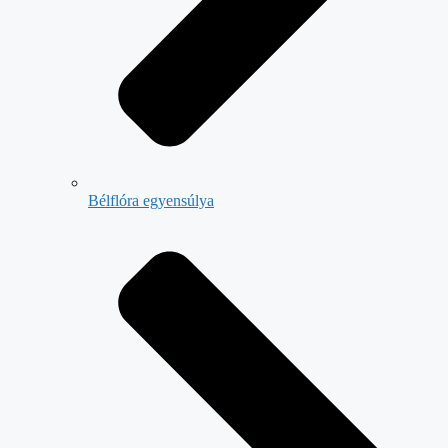
Bélflóra egyensúlya