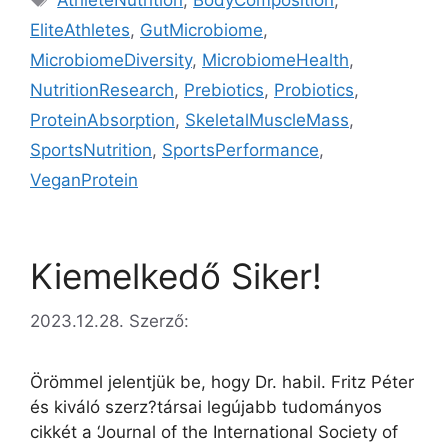
AthleteNutrition
,
BodyComposition
,
EliteAthletes
,
GutMicrobiome
,
MicrobiomeDiversity
,
MicrobiomeHealth
,
NutritionResearch
,
Prebiotics
,
Probiotics
,
ProteinAbsorption
,
SkeletalMuscleMass
,
SportsNutrition
,
SportsPerformance
,
VeganProtein
Kiemelkedő Siker!
2023.12.28.
Szerző:
Örömmel jelentjük be, hogy Dr. habil. Fritz Péter
és kiváló szerz?társai legújabb tudományos
cikkét a ‘Journal of the International Society of