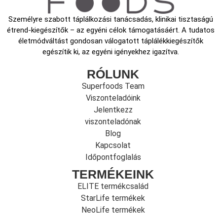
Személyre szabott táplálkozási tanácsadás, klinikai tisztaságú
étrend-kiegészítők – az egyéni célok támogatásáért. A tudatos
életmódváltást gondosan válogatott táplálékkiegészítők
egészítik ki, az egyéni igényekhez igazítva.
RÓLUNK
Superfoods Team
Viszonteladóink
Jelentkezz
viszonteladónak
Blog
Kapcsolat
Időpontfoglalás
TERMÉKEINK
ELITE termékcsalád
StarLife termékek
NeoLife termékek