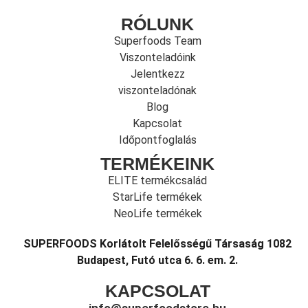
RÓLUNK
Superfoods Team
Viszonteladóink
Jelentkezz
viszonteladónak
Blog
Kapcsolat
Időpontfoglalás
TERMÉKEINK
ELITE termékcsalád
StarLife termékek
NeoLife termékek
SUPERFOODS Korlátolt Felelősségű Társaság 1082
Budapest, Futó utca 6. 6. em. 2.
KAPCSOLAT
info@superfoodstore.hu