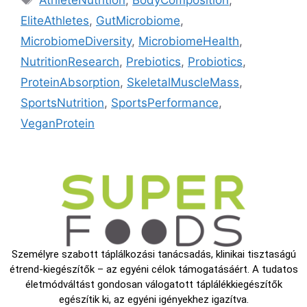
AthleteNutrition
,
BodyComposition
,
EliteAthletes
,
GutMicrobiome
,
MicrobiomeDiversity
,
MicrobiomeHealth
,
NutritionResearch
,
Prebiotics
,
Probiotics
,
ProteinAbsorption
,
SkeletalMuscleMass
,
SportsNutrition
,
SportsPerformance
,
VeganProtein
Személyre szabott táplálkozási tanácsadás, klinikai tisztaságú
étrend-kiegészítők – az egyéni célok támogatásáért. A tudatos
életmódváltást gondosan válogatott táplálékkiegészítők
egészítik ki, az egyéni igényekhez igazítva.