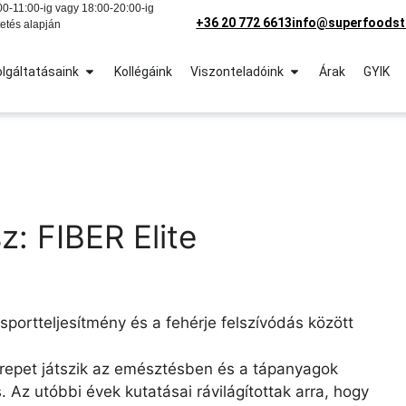
0-11:00-ig vagy 18:00-20:00-ig
+36 20 772 6613
info@superfoodst
etés alapján
lgáltatásaink
Kollégáink
Viszonteladóink
Árak
GYIK
sz: FIBER Elite
sportteljesítmény és a fehérje felszívódás között
erepet játszik az emésztésben és a tápanyagok
. Az utóbbi évek kutatásai rávilágítottak arra, hogy