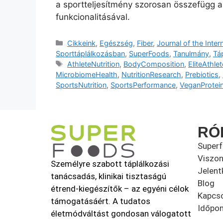
a sportteljesítmény szorosan összefügg 
funkcionalitásával.
Cikkeink
,
Egészség
,
Fiber
,
Journal of the Inter
Sporttáplálkozásban
,
SuperFoods
,
Tanulmány
,
Tá
AthleteNutrition
,
BodyComposition
,
EliteAthle
MicrobiomeHealth
,
NutritionResearch
,
Prebiotics
,
SportsNutrition
,
SportsPerformance
,
VeganProtei
RÓ
Super
Viszon
Személyre szabott táplálkozási
Jelent
tanácsadás, klinikai tisztaságú
Blog
étrend-kiegészítők – az egyéni célok
Kapcso
támogatásáért. A tudatos
Időpon
életmódváltást gondosan válogatott