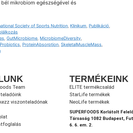
a bél mikrobiom egészségével és
national Society of Sports Nutrition
,
Klinikum
,
Publikáció
,
plálkozás
tes
,
GutMicrobiome
,
MicrobiomeDiversity
,
Probiotics
,
ProteinAbsorption
,
SkeletalMuscleMass
,
n
LUNK
TERMÉKEINK
foods Team
ELITE termékcsalád
teladóink
StarLife termékek
kezz viszonteladónak
NeoLife termékek
SUPERFOODS Korlátolt Felel
lat
Társaság 1082 Budapest, Fu
tfoglalás
6. 6. em. 2.