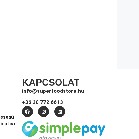
KAPCSOLAT
info@superfoodstore.hu
+36 20 772 6613
ősségű
tó utca